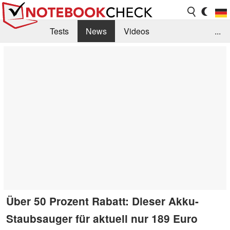
Tests
News
Videos
...
Benchmarks & Tech
Externe Tests
Kaufberatung
Deals
Suche
Jobs
Forum
Über 50 Prozent Rabatt: Dieser Akku-
Staubsauger für aktuell nur 189 Euro