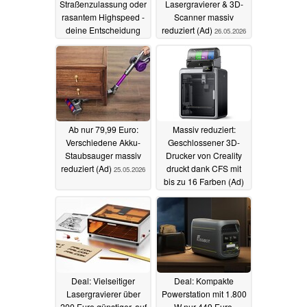
Straßenzulassung oder
Lasergravierer & 3D-
rasantem Highspeed -
Scanner massiv
deine Entscheidung
reduziert (Ad)
26.05.2026
(Ad)
27.05.2026
Ab nur 79,99 Euro:
Massiv reduziert:
Verschiedene Akku-
Geschlossener 3D-
Staubsauger massiv
Drucker von Creality
reduziert (Ad)
druckt dank CFS mit
25.05.2026
bis zu 16 Farben (Ad)
24.05.2026
Deal: Vielseitiger
Deal: Kompakte
Lasergravierer über
Powerstation mit 1.800
200 Euro günstiger, auf
W nur 449 Euro,