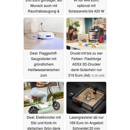
Wunsch auch mit
optional mit
Rauchabsaugung &
Solarpanels bis 420 W
weiterem Zubehör (Ad)
zum kostenlosen
Laden (Ad)
21.05.2026
11.05.2026
Deal: Flaggschiff-
Druckt mit bis zu vier
Saugroboter mit
Farben: Flashforge
gründlichem
AD5X 3D-Drucker
Heißwasserwischen
dank Gutschein nur
zum
319 Euro (Ad)
10.05.2026
Schnäppchenpreis
(Ad)
10.05.2026
Deal: Elektroroller mit
Lasergravierer ab nur
Sitz und Korb im
169 Euro im Angebot:
stylischen Grün dank
Schneidet 20 mm