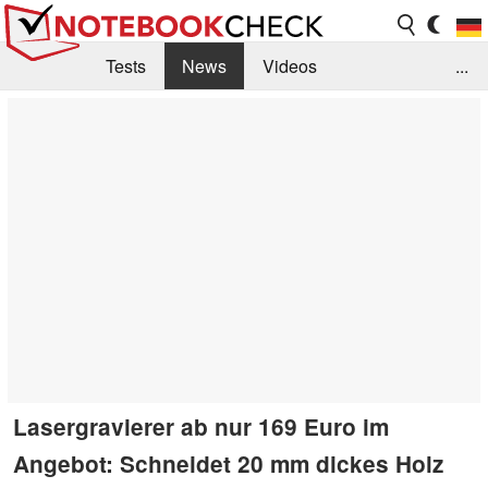
Tests
News
Videos
...
Benchmarks & Tech
Externe Tests
Kaufberatung
Deals
Suche
Jobs
Forum
Lasergravierer ab nur 169 Euro im
Angebot: Schneidet 20 mm dickes Holz