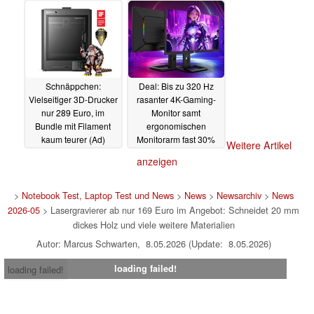
Schnäppchen:
Deal: Bis zu 320 Hz
Vielseitiger 3D-Drucker
rasanter 4K-Gaming-
nur 289 Euro, im
Monitor samt
Bundle mit Filament
ergonomischen
kaum teurer (Ad)
Monitorarm fast 30%
Weitere Artikel
reduziert (Ad)
05.05.2026
04.05.2026
anzeigen
>
Notebook Test, Laptop Test und News
>
News
>
Newsarchiv
>
News
2026-05
> Lasergravierer ab nur 169 Euro im Angebot: Schneidet 20 mm
dickes Holz und viele weitere Materialien
Autor: Marcus Schwarten, 8.05.2026 (Update: 8.05.2026)
loading failed!
loading failed!