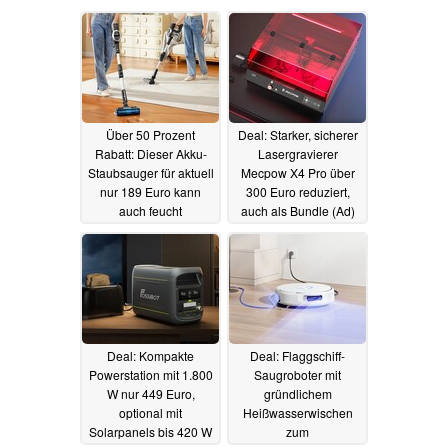
Über 50 Prozent
Deal: Starker, sicherer
Rabatt: Dieser Akku-
Lasergravierer
Staubsauger für aktuell
Mecpow X4 Pro über
nur 189 Euro kann
300 Euro reduziert,
auch feucht
auch als Bundle (Ad)
durchwischen (Ad)
17.05.2026
18.05.2026
Deal: Kompakte
Deal: Flaggschiff-
Powerstation mit 1.800
Saugroboter mit
W nur 449 Euro,
gründlichem
optional mit
Heißwasserwischen
Solarpanels bis 420 W
zum