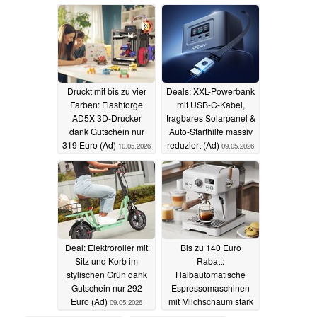
zum kostenlosen
Schnäppchenpreis
Laden (Ad)
(Ad)
11.05.2026
10.05.2026
Druckt mit bis zu vier
Deals: XXL-Powerbank
Farben: Flashforge
mit USB-C-Kabel,
AD5X 3D-Drucker
tragbares Solarpanel &
dank Gutschein nur
Auto-Starthilfe massiv
319 Euro (Ad)
reduziert (Ad)
10.05.2026
09.05.2026
Deal: Elektroroller mit
Bis zu 140 Euro
Sitz und Korb im
Rabatt:
stylischen Grün dank
Halbautomatische
Gutschein nur 292
Espressomaschinen
Euro (Ad)
mit Milchschaum stark
09.05.2026
reduziert (Ad)
07.05.2026