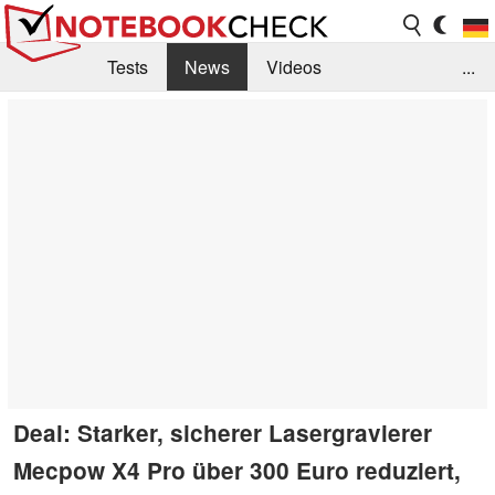
Tests
News
Videos
...
Benchmarks & Tech
Externe Tests
Kaufberatung
Deals
Suche
Jobs
Forum
Deal: Starker, sicherer Lasergravierer
Mecpow X4 Pro über 300 Euro reduziert,