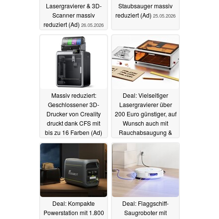
Lasergravierer & 3D-
Staubsauger massiv
Scanner massiv
reduziert (Ad)
25.05.2026
reduziert (Ad)
26.05.2026
Massiv reduziert:
Deal: Vielseitiger
Geschlossener 3D-
Lasergravierer über
Drucker von Creality
200 Euro günstiger, auf
druckt dank CFS mit
Wunsch auch mit
bis zu 16 Farben (Ad)
Rauchabsaugung &
weiterem Zubehör (Ad)
24.05.2026
21.05.2026
Deal: Kompakte
Deal: Flaggschiff-
Powerstation mit 1.800
Saugroboter mit