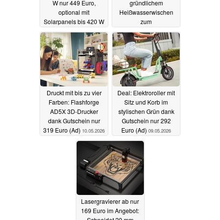
W nur 449 Euro,
gründlichem
optional mit
Heißwasserwischen
Solarpanels bis 420 W
zum
zum kostenlosen
Schnäppchenpreis
Laden (Ad)
(Ad)
11.05.2026
10.05.2026
Druckt mit bis zu vier
Deal: Elektroroller mit
Farben: Flashforge
Sitz und Korb im
AD5X 3D-Drucker
stylischen Grün dank
dank Gutschein nur
Gutschein nur 292
319 Euro (Ad)
Euro (Ad)
10.05.2026
09.05.2026
Lasergravierer ab nur
169 Euro im Angebot:
Schneidet 20 mm