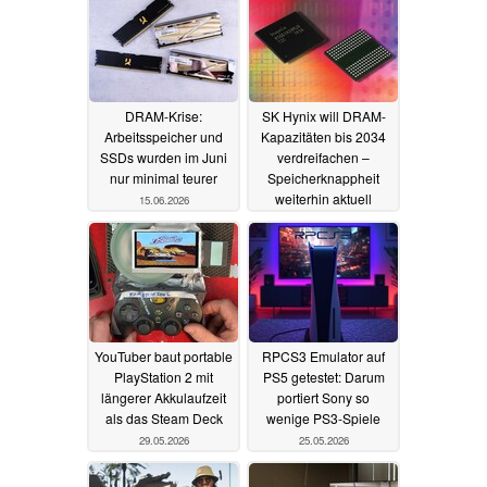
DRAM-Krise:
SK Hynix will DRAM-
Arbeitsspeicher und
Kapazitäten bis 2034
SSDs wurden im Juni
verdreifachen –
nur minimal teurer
Speicherknappheit
weiterhin aktuell
15.06.2026
14.06.2026
YouTuber baut portable
RPCS3 Emulator auf
PlayStation 2 mit
PS5 getestet: Darum
längerer Akkulaufzeit
portiert Sony so
als das Steam Deck
wenige PS3-Spiele
29.05.2026
25.05.2026