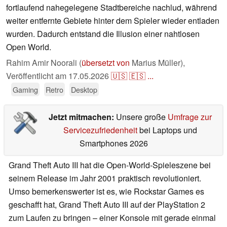
fortlaufend nahegelegene Stadtbereiche nachlud, während
weiter entfernte Gebiete hinter dem Spieler wieder entladen
wurden. Dadurch entstand die Illusion einer nahtlosen
Open World.
Rahim Amir Noorali (
übersetzt von
Marius Müller),
Veröffentlicht am
17.05.2026
🇺🇸
🇪🇸
...
Gaming
Retro
Desktop
Jetzt mitmachen:
Unsere große
Umfrage zur
Servicezufriedenheit
bei Laptops und
Smartphones 2026
Grand Theft Auto III hat die Open-World-Spieleszene bei
seinem Release im Jahr 2001 praktisch revolutioniert.
Umso bemerkenswerter ist es, wie Rockstar Games es
geschafft hat, Grand Theft Auto III auf der PlayStation 2
zum Laufen zu bringen – einer Konsole mit gerade einmal