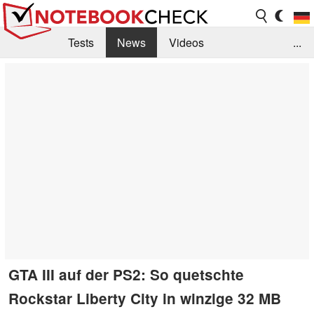
Tests
News
Videos
...
Benchmarks & Tech
Externe Tests
Kaufberatung
Deals
Suche
Jobs
Forum
GTA III auf der PS2: So quetschte
Rockstar Liberty City in winzige 32 MB