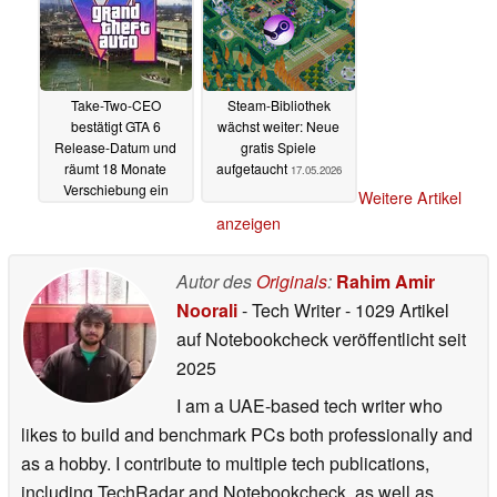
Take-Two-CEO
Steam-Bibliothek
bestätigt GTA 6
wächst weiter: Neue
Release-Datum und
gratis Spiele
räumt 18 Monate
aufgetaucht
17.05.2026
Verschiebung ein
Weitere Artikel
17.05.2026
anzeigen
Autor des
Originals
:
Rahim Amir
Noorali
- Tech Writer
- 1029 Artikel
auf Notebookcheck veröffentlicht
seit
2025
I am a UAE-based tech writer who
likes to build and benchmark PCs both professionally and
as a hobby. I contribute to multiple tech publications,
including TechRadar and Notebookcheck, as well as