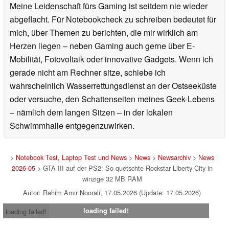
Meine Leidenschaft fürs Gaming ist seitdem nie wieder
abgeflacht. Für Notebookcheck zu schreiben bedeutet für
mich, über Themen zu berichten, die mir wirklich am
Herzen liegen – neben Gaming auch gerne über E-
Mobilität, Fotovoltaik oder innovative Gadgets. Wenn ich
gerade nicht am Rechner sitze, schiebe ich
wahrscheinlich Wasserrettungsdienst an der Ostseeküste
oder versuche, den Schattenseiten meines Geek-Lebens
– nämlich dem langen Sitzen – in der lokalen
Schwimmhalle entgegenzuwirken.
>
Notebook Test, Laptop Test und News
>
News
>
Newsarchiv
>
News
2026-05
> GTA III auf der PS2: So quetschte Rockstar Liberty City in
winzige 32 MB RAM
Autor: Rahim Amir Noorali, 17.05.2026 (Update: 17.05.2026)
loading failed!
loading failed!