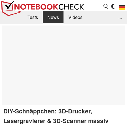
Tests
News
Videos
...
Benchmarks & Tech
Externe Tests
Kaufberatung
Deals
Suche
Jobs
Forum
DIY-Schnäppchen: 3D-Drucker,
Lasergravierer & 3D-Scanner massiv