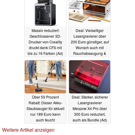
Massiv reduziert:
Deal: Vielseitiger
Geschlossener 3D-
Lasergravierer über
Drucker von Creality
200 Euro günstiger, auf
druckt dank CFS mit
Wunsch auch mit
bis zu 16 Farben (Ad)
Rauchabsaugung &
weiterem Zubehör (Ad)
24.05.2026
21.05.2026
Über 50 Prozent
Deal: Starker, sicherer
Rabatt: Dieser Akku-
Lasergravierer
Staubsauger für aktuell
Mecpow X4 Pro über
nur 189 Euro kann
300 Euro reduziert,
auch feucht
auch als Bundle (Ad)
durchwischen (Ad)
17.05.2026
Weitere Artikel anzeigen
18.05.2026