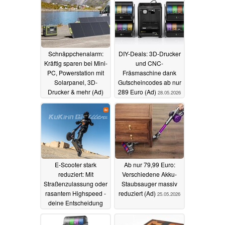
Schnäppchenalarm:
DIY-Deals: 3D-Drucker
Kräftig sparen bei Mini-
und CNC-
PC, Powerstation mit
Fräsmaschine dank
Solarpanel, 3D-
Gutscheincodes ab nur
Drucker & mehr (Ad)
289 Euro (Ad)
28.05.2026
29.05.2026
E-Scooter stark
Ab nur 79,99 Euro:
reduziert: Mit
Verschiedene Akku-
Straßenzulassung oder
Staubsauger massiv
rasantem Highspeed -
reduziert (Ad)
25.05.2026
deine Entscheidung
(Ad)
27.05.2026