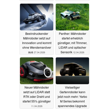
29.04.2026
Beeindruckender
Panther: Mähroboter
Mähroboter setzt auf
startet erheblich
Innovation und kommt
günstiger, mit Trimmer,
ohne Wendemanöver
LiDAR und optischer
aus
Sensorik
27.04.2026
12.04.2026
Neuer Mähroboter
Vielseitiger
setzt auf LiDAR statt
Gartenroboter kann
RTK oder Draht und
jetzt noch mehr: Yarbo
startet 55% günstiger
M Series bekommt
spannendes Upgrade
11.04.2026