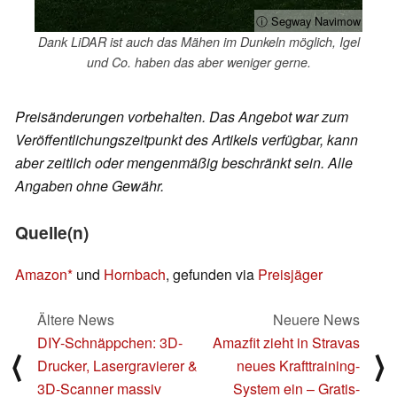
ⓘ Segway Navimow
Dank LiDAR ist auch das Mähen im Dunkeln möglich, Igel
und Co. haben das aber weniger gerne.
Preisänderungen vorbehalten. Das Angebot war zum
Veröffentlichungszeitpunkt des Artikels verfügbar, kann
aber zeitlich oder mengenmäßig beschränkt sein. Alle
Angaben ohne Gewähr.
Quelle(n)
Amazon
und
Hornbach
, gefunden via
Preisjäger
Ältere News
Neuere News
DIY-Schnäppchen: 3D-
Amazfit zieht in Stravas
⟨
⟩
Drucker, Lasergravierer &
neues Krafttraining-
3D-Scanner massiv
System ein – Gratis-