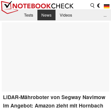
Tests
News
Videos
...
Benchmarks & Tech
Externe Tests
Kaufberatung
Deals
Suche
Jobs
Forum
LiDAR-Mähroboter von Segway Navimow
im Angebot: Amazon zieht mit Hornbach