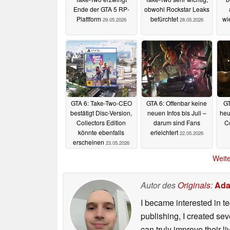
Ende der GTA 5 RP-
obwohl Rockstar Leaks
Plattform
befürchtet
wi
29.05.2026
28.05.2026
GTA 6: Take-Two-CEO
GTA 6: Offenbar keine
GT
bestätigt Disc-Version,
neuen Infos bis Juli –
heu
Collectors Edition
darum sind Fans
C
könnte ebenfalls
erleichtert
22.05.2026
erscheinen
23.05.2026
Weite
Autor des
Originals
:
Ada
I became interested in t
publishing, I created s
can truly improve their 