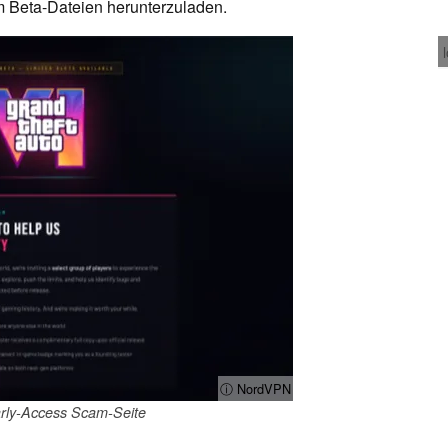
um Beta-Dateien herunterzuladen.
ⓘ NordVPN
rly-Access Scam-Seite