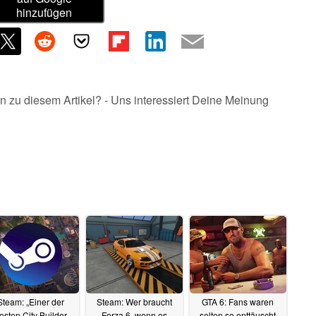
hinzufügen
n zu diesem Artikel? - Uns interessiert Deine Meinung
Steam: „Einer der
Steam: Wer braucht
GTA 6: Fans waren
esten City Builder
Forza 6, wenn es
selten so enttäuscht