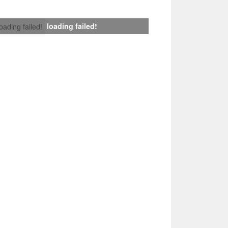
loading failed!
loading failed!