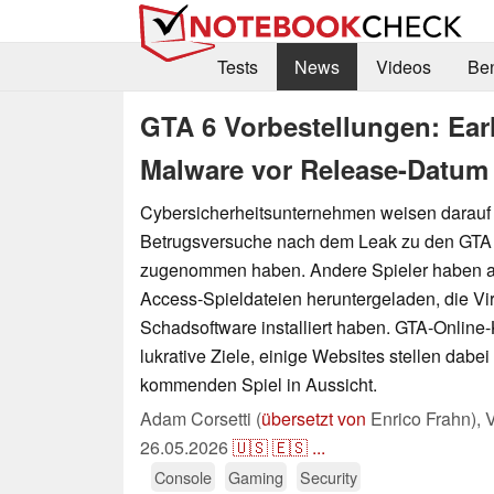
Tests
News
Videos
Be
GTA 6 Vorbestellungen: Ear
Malware vor Release-Datum
Cybersicherheitsunternehmen weisen darauf 
Betrugsversuche nach dem Leak zu den GTA 
zugenommen haben. Andere Spieler haben a
Access-Spieldateien heruntergeladen, die Vi
Schadsoftware installiert haben. GTA-Online-
lukrative Ziele, einige Websites stellen dabe
kommenden Spiel in Aussicht.
Adam Corsetti (
übersetzt von
Enrico Frahn),
V
26.05.2026
🇺🇸
🇪🇸
...
Console
Gaming
Security