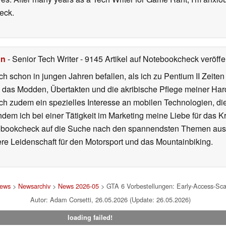
eck.
hn
- Senior Tech Writer
- 9145 Artikel auf Notebookcheck veröffen
ch schon in jungen Jahren befallen, als ich zu Pentium II Zeite
h das Modden, Übertakten und die akribische Pflege meiner Ha
ich zudem ein spezielles Interesse an mobilen Technologien, di
hdem ich bei einer Tätigkeit im Marketing meine Liebe für das 
ebookcheck auf die Suche nach den spannendsten Themen aus d
e Leidenschaft für den Motorsport und das Mountainbiking.
ews
>
Newsarchiv
>
News 2026-05
> GTA 6 Vorbestellungen: Early-Access-Sc
Autor: Adam Corsetti, 26.05.2026 (Update: 26.05.2026)
loading failed!