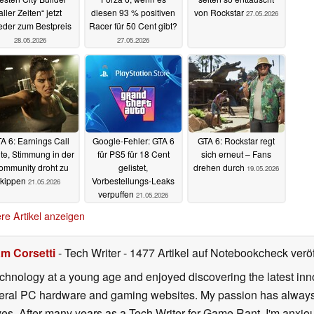
aller Zeiten“ jetzt
diesen 93 % positiven
von Rockstar
27.05.2026
eder zum Bestpreis
Racer für 50 Cent gibt?
28.05.2026
27.05.2026
A 6: Earnings Call
Google-Fehler: GTA 6
GTA 6: Rockstar regt
te, Stimmung in der
für PS5 für 18 Cent
sich erneut – Fans
ommunity droht zu
gelistet,
drehen durch
19.05.2026
kippen
Vorbestellungs-Leaks
21.05.2026
verpuffen
21.05.2026
re Artikel anzeigen
m Corsetti
- Tech Writer
- 1477 Artikel auf Notebookcheck veröf
echnology at a young age and enjoyed discovering the latest inn
everal PC hardware and gaming websites. My passion has always
lives. After many years as a Tech Writer for Game Rant, I'm anx