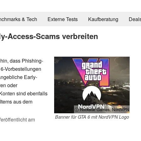
nchmarks & Tech
Externe Tests
Kaufberatung
Deal
ly-Access-Scams verbreiten
hin, dass Phishing-
6-Vorbestellungen
ngebliche Early-
ren oder
Konten sind ebenfalls
i Items aus dem
ⓘ Rockstar Games, NordVPN
Banner für GTA 6 mit NordVPN Logo
eröffentlicht am