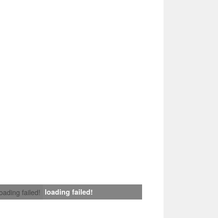
loading failed!
loading failed!