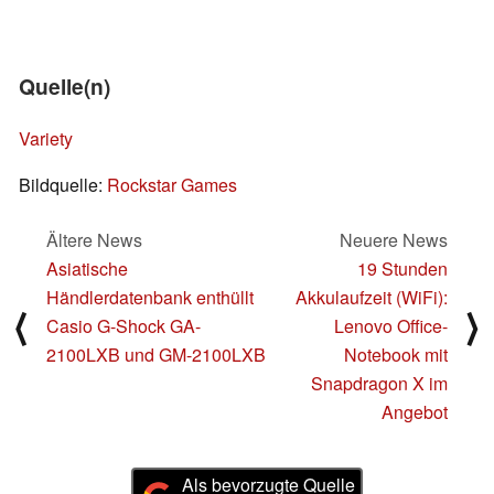
Quelle(n)
Variety
Bildquelle:
Rockstar Games
Ältere News
Neuere News
Asiatische
19 Stunden
Händlerdatenbank enthüllt
Akkulaufzeit (WiFi):
⟨
⟩
Casio G-Shock GA-
Lenovo Office-
2100LXB und GM-2100LXB
Notebook mit
Snapdragon X im
Angebot
Als bevorzugte Quelle