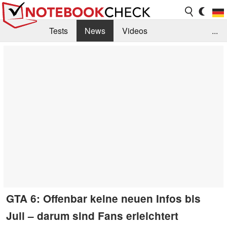
Tests
News
Videos
...
Benchmarks & Tech
Externe Tests
Kaufberatung
Deals
Suche
Jobs
Forum
GTA 6: Offenbar keine neuen Infos bis
Juli – darum sind Fans erleichtert