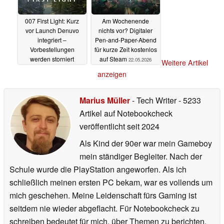
007 First Light: Kurz
Am Wochenende
vor Launch Denuvo
nichts vor? Digitaler
integriert –
Pen-and-Paper-Abend
Vorbestellungen
für kurze Zeit kostenlos
werden storniert
auf Steam
22.05.2026
Weitere Artikel
22.05.2026
anzeigen
Marius Müller
- Tech Writer
- 5233
Artikel auf Notebookcheck
veröffentlicht
seit 2024
Als Kind der 90er war mein Gameboy
mein ständiger Begleiter. Nach der
Schule wurde die PlayStation angeworfen. Als ich
schließlich meinen ersten PC bekam, war es vollends um
mich geschehen. Meine Leidenschaft fürs Gaming ist
seitdem nie wieder abgeflacht. Für Notebookcheck zu
schreiben bedeutet für mich, über Themen zu berichten,