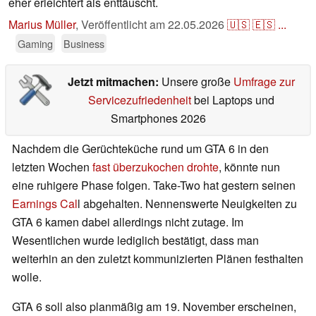
eher erleichtert als enttäuscht.
Marius Müller
,
Veröffentlicht am
22.05.2026
🇺🇸
🇪🇸
...
Gaming
Business
Jetzt mitmachen:
Unsere große
Umfrage zur
Servicezufriedenheit
bei Laptops und
Smartphones 2026
Nachdem die Gerüchteküche rund um GTA 6 in den
letzten Wochen
fast überzukochen drohte
, könnte nun
eine ruhigere Phase folgen. Take-Two hat gestern seinen
Earnings Cal
l abgehalten. Nennenswerte Neuigkeiten zu
GTA 6 kamen dabei allerdings nicht zutage. Im
Wesentlichen wurde lediglich bestätigt, dass man
weiterhin an den zuletzt kommunizierten Plänen festhalten
wolle.
GTA 6 soll also planmäßig am 19. November erscheinen,