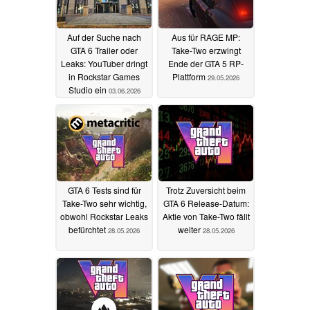
Auf der Suche nach
Aus für RAGE MP:
GTA 6 Trailer oder
Take-Two erzwingt
Leaks: YouTuber dringt
Ende der GTA 5 RP-
in Rockstar Games
Plattform
29.05.2026
Studio ein
03.06.2026
GTA 6 Tests sind für
Trotz Zuversicht beim
Take-Two sehr wichtig,
GTA 6 Release-Datum:
obwohl Rockstar Leaks
Aktie von Take-Two fällt
befürchtet
weiter
28.05.2026
28.05.2026