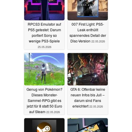
RPCS3 Emulator auf
007 First Light: PS5-
PS5 getestet: Darum
Leak enthüllt
portiert Sony so
spannendes Detail der
wenige PS3-Spiele
Disc-Version
22.05.2026
25.05.2026
Genug von Pokémon?
GTA 6: Offenbar keine
Dieses Monster-
neuen Infos bis Juli –
Sammel-RPG gibt es
darum sind Fans
jetzt für 8 statt 50 Euro
erleichtert
22.05.2026
auf Steam
22.05.2026