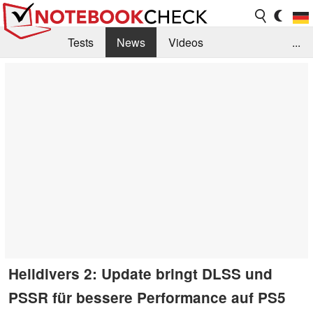
Tests
News
Videos
...
Benchmarks & Tech
Externe Tests
Kaufberatung
Deals
Suche
Jobs
Forum
Helldivers 2: Update bringt DLSS und
PSSR für bessere Performance auf PS5