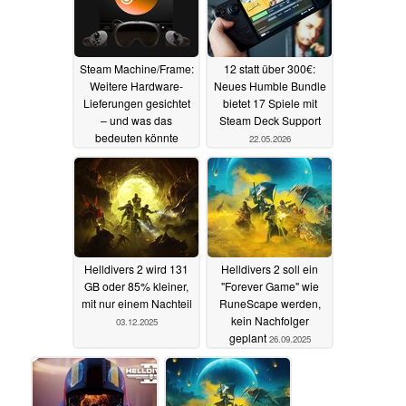
Steam Machine/Frame:
12 statt über 300€:
Weitere Hardware-
Neues Humble Bundle
Lieferungen gesichtet
bietet 17 Spiele mit
– und was das
Steam Deck Support
bedeuten könnte
22.05.2026
22.05.2026
Helldivers 2 wird 131
Helldivers 2 soll ein
GB oder 85% kleiner,
"Forever Game" wie
mit nur einem Nachteil
RuneScape werden,
kein Nachfolger
03.12.2025
geplant
26.09.2025