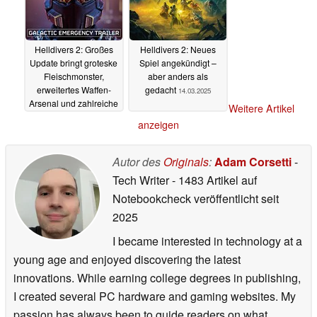
Helldivers 2: Großes
Helldivers 2: Neues
Update bringt groteske
Spiel angekündigt –
Fleischmonster,
aber anders als
erweitertes Waffen-
gedacht
14.03.2025
Arsenal und zahlreiche
Weitere Artikel
neue Features
anzeigen
14.05.2025
Autor des
Originals
:
Adam Corsetti
-
Tech Writer
- 1483 Artikel auf
Notebookcheck veröffentlicht
seit
2025
I became interested in technology at a
young age and enjoyed discovering the latest
innovations. While earning college degrees in publishing,
I created several PC hardware and gaming websites. My
passion has always been to guide readers on what