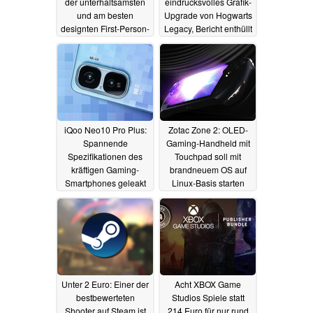
der unterhaltsamsten
eindrucksvolles Grafik-
und am besten
Upgrade von Hogwarts
designten First-Person-
Legacy, Bericht enthüllt
Shooter aller Zeiten“
Upgrade-Preis
14.05.2025
14.05.2025
iQoo Neo10 Pro Plus:
Zotac Zone 2: OLED-
Spannende
Gaming-Handheld mit
Spezifikationen des
Touchpad soll mit
kräftigen Gaming-
brandneuem OS auf
Smartphones geleakt
Linux-Basis starten
13.05.2025
13.05.2025
Unter 2 Euro: Einer der
Acht XBOX Game
bestbewerteten
Studios Spiele statt
Shooter auf Steam ist
214 Euro für nur rund