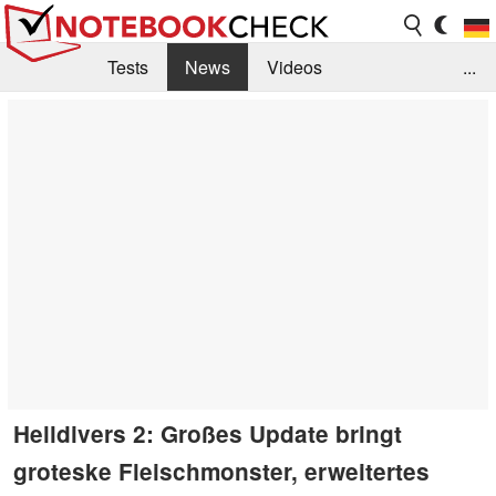
Tests
News
Videos
...
Benchmarks & Tech
Externe Tests
Kaufberatung
Deals
Suche
Jobs
Forum
Helldivers 2: Großes Update bringt
groteske Fleischmonster, erweitertes