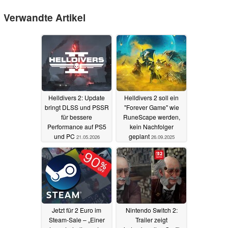
Verwandte Artikel
Helldivers 2: Update
Helldivers 2 soll ein
bringt DLSS und PSSR
"Forever Game" wie
für bessere
RuneScape werden,
Performance auf PS5
kein Nachfolger
und PC
geplant
21.05.2026
26.09.2025
Jetzt für 2 Euro im
Nintendo Switch 2:
Steam-Sale – „Einer
Trailer zeigt