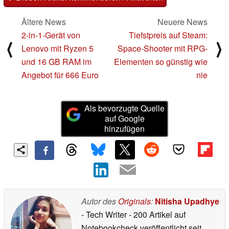
Ältere News
Neuere News
2-in-1-Gerät von
Tiefstpreis auf Steam:
⟨
⟩
Lenovo mit Ryzen 5
Space-Shooter mit RPG-
und 16 GB RAM im
Elementen so günstig wie
Angebot für 666 Euro
nie
Als bevorzugte Quelle
auf Google
hinzufügen
Autor des
Originals
:
Nitisha Upadhye
- Tech Writer
- 200 Artikel auf
Notebookcheck veröffentlicht
seit