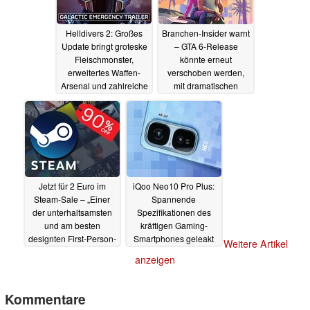
Helldivers 2: Großes
Branchen-Insider warnt
Update bringt groteske
– GTA 6-Release
Fleischmonster,
könnte erneut
erweitertes Waffen-
verschoben werden,
Arsenal und zahlreiche
mit dramatischen
neue Features
Folgen
14.05.2025
14.05.2025
Jetzt für 2 Euro im
iQoo Neo10 Pro Plus:
Steam-Sale – „Einer
Spannende
der unterhaltsamsten
Spezifikationen des
und am besten
kräftigen Gaming-
designten First-Person-
Smartphones geleakt
Weitere Artikel
Shooter aller Zeiten“
13.05.2025
anzeigen
14.05.2025
Kommentare