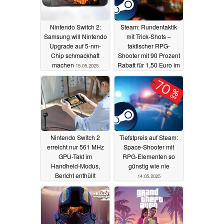
Nintendo Switch 2:
Steam: Rundentaktik
Samsung will Nintendo
mit Trick-Shots –
Upgrade auf 5-nm-
taktischer RPG-
Chip schmackhaft
Shooter mit 90 Prozent
machen
Rabatt für 1,50 Euro im
15.05.2025
Sale
15.05.2025
Nintendo Switch 2
Tiefstpreis auf Steam:
erreicht nur 561 MHz
Space-Shooter mit
GPU-Takt im
RPG-Elementen so
Handheld-Modus,
günstig wie nie
Bericht enthüllt
14.05.2025
detaillierte Specs
14.05.2025