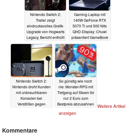
Nintendo Switch 2:
Gaming-Laptop mit
Trailer zeigt
140W GeForce RTX
eindrucksvolles Grafik-
5070 Ti und 500 Nits
Upgrade von Hogwarts
QHD-Display: Chuwi
Legacy, Bericht enthüllt
präsentiert GameBook
Upgrade-Preis
9955HX
13.05.2025
14.05.2025
Nintendo Switch 2:
So günstig wie noch
Nintendo droht Kunden
nie: Monster-RPG mit
mit unbrauchbaren
Tiefgang auf Steam für
Konsolen bei
nur 2 Euro zum
Verstößen gegen
Bestpreis abzusahnen
Weitere Artikel
Nutzungsbedingungen
13.05.2025
anzeigen
13.05.2025
Kommentare