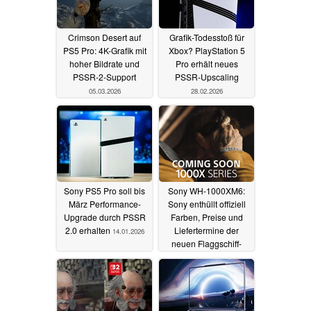
Crimson Desert auf
Grafik-Todesstoß für
PS5 Pro: 4K-Grafik mit
Xbox? PlayStation 5
hoher Bildrate und
Pro erhält neues
PSSR-2-Support
PSSR-Upscaling
05.03.2026
28.02.2026
Sony PS5 Pro soll bis
Sony WH-1000XM6:
März Performance-
Sony enthüllt offiziell
Upgrade durch PSSR
Farben, Preise und
2.0 erhalten
Liefertermine der
14.01.2026
neuen Flaggschiff-
Kopfhörer
15.05.2025