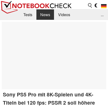
Tests
News
Videos
...
Benchmarks & Tech
Externe Tests
Kaufberatung
Deals
Suche
Jobs
Forum
Sony PS5 Pro mit 8K-Spielen und 4K-
Titeln bei 120 fps: PSSR 2 soll höhere