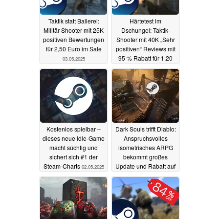
Taktik statt Ballerei:
Härtetest im
Militär-Shooter mit 25K
Dschungel: Taktik-
positiven Bewertungen
Shooter mit 40K „Sehr
für 2,50 Euro im Sale
positiven“ Reviews mit
95 % Rabatt für 1,20
03.05.2025
Euro im Steam Sale
02.05.2025
Kostenlos spielbar –
Dark Souls trifft Diablo:
dieses neue Idle-Game
Anspruchsvolles
macht süchtig und
isometrisches ARPG
sichert sich #1 der
bekommt großes
Steam-Charts
Update und Rabatt auf
02.05.2025
Steam
01.05.2025