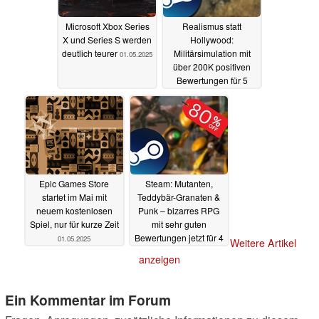
Microsoft Xbox Series
Realismus statt
X und Series S werden
Hollywood:
deutlich teurer
Militärsimulation mit
01.05.2025
über 200K positiven
Bewertungen für 5
Euro im Sale
01.05.2025
Epic Games Store
Steam: Mutanten,
startet im Mai mit
Teddybär-Granaten &
neuem kostenlosen
Punk – bizarres RPG
Spiel, nur für kurze Zeit
mit sehr guten
Bewertungen jetzt für 4
01.05.2025
Weitere Artikel
Euro im Sale
01.05.2025
anzeigen
Ein Kommentar im Forum