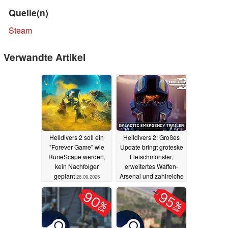
Quelle(n)
Steam
Verwandte Artikel
Helldivers 2 soll ein
Helldivers 2: Großes
"Forever Game" wie
Update bringt groteske
RuneScape werden,
Fleischmonster,
kein Nachfolger
erweitertes Waffen-
geplant
Arsenal und zahlreiche
26.09.2025
neue Features
14.05.2025