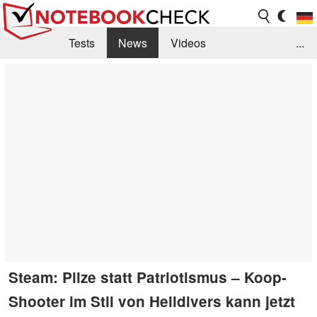
Tests
News
Videos
...
Benchmarks & Tech
Externe Tests
Kaufberatung
Deals
Suche
Jobs
Forum
Steam: Pilze statt Patriotismus – Koop-
Shooter im Stil von Helldivers kann jetzt