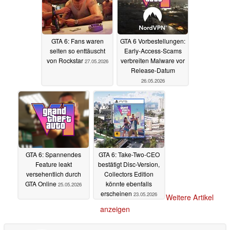
GTA 6: Fans waren
GTA 6 Vorbestellungen:
selten so enttäuscht
Early-Access-Scams
von Rockstar
verbreiten Malware vor
27.05.2026
Release-Datum
26.05.2026
GTA 6: Spannendes
GTA 6: Take-Two-CEO
Feature leakt
bestätigt Disc-Version,
versehentlich durch
Collectors Edition
GTA Online
könnte ebenfalls
25.05.2026
erscheinen
23.05.2026
Weitere Artikel
anzeigen