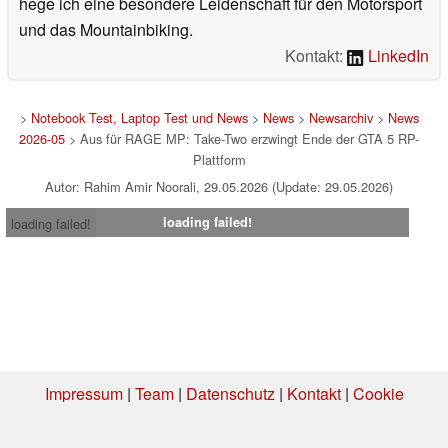
hege ich eine besondere Leidenschaft für den Motorsport
und das Mountainbiking.
Kontakt:
LinkedIn
>
Notebook Test, Laptop Test und News
>
News
>
Newsarchiv
>
News
2026-05
> Aus für RAGE MP: Take-Two erzwingt Ende der GTA 5 RP-
Plattform
Autor: Rahim Amir Noorali, 29.05.2026 (Update: 29.05.2026)
loading failed!
loading failed!
Impressum
|
Team
|
Datenschutz
|
Kontakt
|
Cookie
Einstellungen
| 03.08.2026 10:43
* Beim Kauf über einen Affiliate-Link kann Notebookcheck eine Vergütung