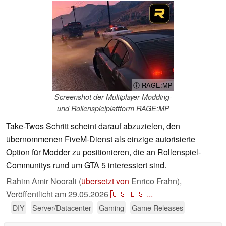
ⓘ RAGE:MP
Screenshot der Multiplayer-Modding-
und Rollenspielplattform RAGE:MP
Take-Twos Schritt scheint darauf abzuzielen, den
übernommenen FiveM-Dienst als einzige autorisierte
Option für Modder zu positionieren, die an Rollenspiel-
Communitys rund um GTA 5 interessiert sind.
Rahim Amir Noorali (
übersetzt von
Enrico Frahn),
Veröffentlicht am
29.05.2026
🇺🇸
🇪🇸
...
DIY
Server/Datacenter
Gaming
Game Releases