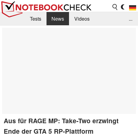
Tests
News
Videos
...
Benchmarks & Tech
Externe Tests
Kaufberatung
Deals
Suche
Jobs
Forum
Aus für RAGE MP: Take-Two erzwingt
Ende der GTA 5 RP-Plattform