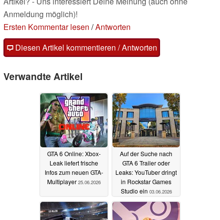
Artikel? - Uns interessiert Deine Meinung (auch ohne
Anmeldung möglich)!
Ersten Kommentar lesen
/
Antworten
Diesen Artikel kommentieren / Antworten
Verwandte Artikel
GTA 6 Online: Xbox-
Auf der Suche nach
Leak liefert frische
GTA 6 Trailer oder
Infos zum neuen GTA-
Leaks: YouTuber dringt
Multiplayer
in Rockstar Games
25.06.2026
Studio ein
03.06.2026