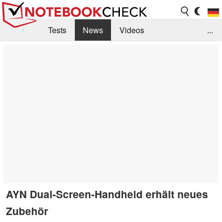
Tests
News
Videos
...
Benchmarks & Tech
Externe Tests
Kaufberatung
Deals
Suche
Jobs
Forum
AYN Dual-Screen-Handheld erhält neues
Zubehör