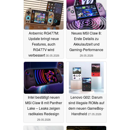
Anbernic RG477M:
Neues MSI Claw 8:
Update bringt neue
Erste Details zu
Features, auch
Akkulaufzeit und
RG477V wird
Gaming-Performance
verbessert
30.05.2026
29.05.2026
Intel bestätigt neuen
Lenovo G02: Darum
MSI Claw 8 mit Panther
sind illegale ROMs auf
Lake – Leaks zeigen
dem neuen GameBoy-
radikales Redesign
Handheld
27.05.2026
29.05.2026