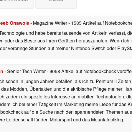
eeb Onawole
- Magazine Writer
- 1585 Artikel auf Notebookche
Technologie und habe bereits tausende von Artikeln verfasst, d
en oder das Beste aus ihren Geräten herauszuholen. Wenn ich ni
r verbringe Stunden auf meiner Nintendo Switch oder PlaySta
hn
- Senior Tech Writer
- 9058 Artikel auf Notebookcheck veröffen
ch schon in jungen Jahren befallen, als ich zu Pentium II Zeite
h das Modden, Übertakten und die akribische Pflege meiner Ha
ich zudem ein spezielles Interesse an mobilen Technologien, di
hdem ich bei einer Tätigkeit im Marketing meine Liebe für das 
ebookcheck auf die Suche nach den spannendsten Themen aus d
e Leidenschaft für den Motorsport und das Mountainbiking.