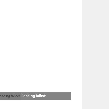
loading failed!
loading failed!