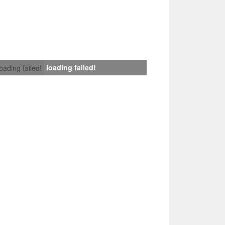
loading failed!
loading failed!