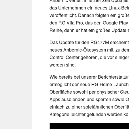
Anbernic verteilt in letzter Zeit Updat
das Unternehmen ein neues Linux-Bet
veröffentlicht. Danach folgten ein gr
den RG Vita Pro, das den Google Play 
Reihe, denn er hat ein großes Update e
Das Update für den RG477M erscheint al
neues Anbernic-Ökosystem mit, zu d
Control Center gehören, die vor eini
worden sind.
Wie bereits bei unserer Berichterstat
ermöglicht der neue RG-Home-Launche
Oberfläche sowohl per physischer Ste
Apps ausblenden und sperren sowie Or
einfach zu einer spielähnlichen Oberfl
Kategorie leichter gefunden werden k