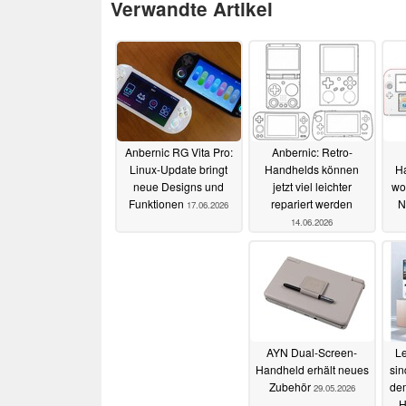
Verwandte Artikel
Anbernic RG Vita Pro:
Anbernic: Retro-
Linux-Update bringt
Handhelds können
Ha
neue Designs und
jetzt viel leichter
woh
Funktionen
repariert werden
N
17.06.2026
14.06.2026
AYN Dual-Screen-
L
Handheld erhält neues
sin
Zubehör
de
29.05.2026
H