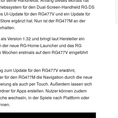
es für seine Handhelds. Anfang dieses Monats hat
riebssystem für den Dual-Screen-Handheld RG DS
oßes UI-Update für den RG477V und ein Update für
Store ergänzt hat. Nun ist der RG477M an der
rhalten.
s Version 1.32 und bringt laut Hersteller ein
em der neue RG-Home-Launcher und das RG
gen Wochen erstmals auf dem RG477V eingeführt
tung zum Update für den RG477V erwähnt,
r für den RG477M die Navigation durch die neue
uerung als auch per Touch. Außerdem lassen sich
dner für Apps erstellen. Nutzer können zudem
äche wechseln, in der Spiele nach Plattform oder
önnen.