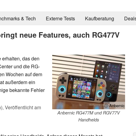
nchmarks & Tech
Externe Tests
Kaufberatung
Deal
ringt neue Features, auch RG477V
 erhalten, das den
enter und die RG-
igen Wochen auf dem
hat außerdem ein
inige bekannte Fehler
ⓘ Anbernic
n),
Veröffentlicht am
Anbernic RG477M und RGV77V
Handhelds