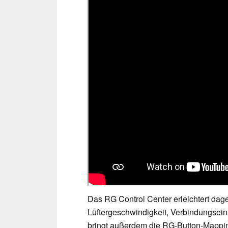
Das RG Control Center erleichtert da
Lüftergeschwindigkeit, Verbindungse
bringt außerdem die RG-Button-Mapping