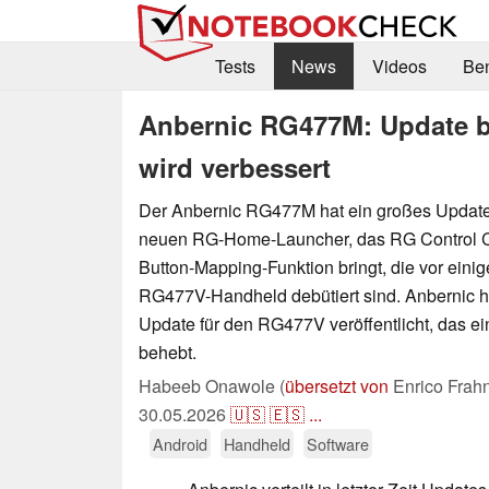
Tests
News
Videos
Be
Anbernic RG477M: Update b
wird verbessert
Der Anbernic RG477M hat ein großes Update
neuen RG-Home-Launcher, das RG Control C
Button-Mapping-Funktion bringt, die vor ein
RG477V-Handheld debütiert sind. Anbernic 
Update für den RG477V veröffentlicht, das e
behebt.
Habeeb Onawole (
übersetzt von
Enrico Frah
30.05.2026
🇺🇸
🇪🇸
...
Android
Handheld
Software