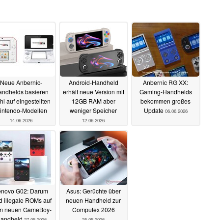
Neue Anbernic-
Android-Handheld
Anbernic RG XX:
ndhelds basieren
erhält neue Version mit
Gaming-Handhelds
l auf eingestellten
12GB RAM aber
bekommen großes
intendo-Modellen
weniger Speicher
Update
06.06.2026
14.06.2026
12.06.2026
enovo G02: Darum
Asus: Gerüchte über
d illegale ROMs auf
neuen Handheld zur
m neuen GameBoy-
Computex 2026
andheld
27.05.2026
25.05.2026