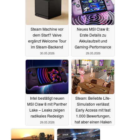
Steam Machine vor
Neues MSI Claw 8:
dem Start? Valve
Erste Details zu
ergänzt Welcome Tour
Akkulaufzeit und
im Steam-Backend
Gaming-Performance
30.05.2026
29.05.2026
Intel bestätigt neuen
Steam: Beliebte Life-
MSI Claw 8 mit Panther
Simulation verlässt
Lake – Leaks zeigen
Early Access mit fast
radikales Redesign
1.000 Bewertungen,
hat aber einen Haken
29.05.2026
29.05.2026