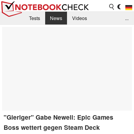
Tests
News
Videos
...
Benchmarks & Tech
Externe Tests
Kaufberatung
Deals
Suche
Jobs
Forum
"Gieriger" Gabe Newell: Epic Games
Boss wettert gegen Steam Deck