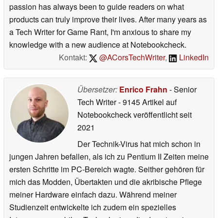
passion has always been to guide readers on what
products can truly improve their lives. After many years as
a Tech Writer for Game Rant, I'm anxious to share my
knowledge with a new audience at Notebookcheck.
Kontakt:
@ACorsTechWriter
,
LinkedIn
Übersetzer:
Enrico Frahn
- Senior
Tech Writer
- 9145 Artikel auf
Notebookcheck veröffentlicht
seit
2021
Der Technik-Virus hat mich schon in
jungen Jahren befallen, als ich zu Pentium II Zeiten meine
ersten Schritte im PC-Bereich wagte. Seither gehören für
mich das Modden, Übertakten und die akribische Pflege
meiner Hardware einfach dazu. Während meiner
Studienzeit entwickelte ich zudem ein spezielles