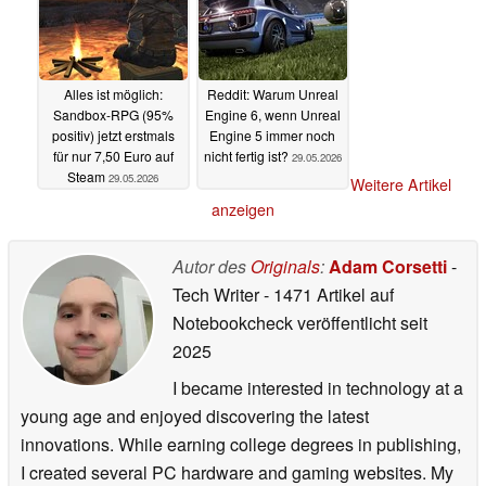
Alles ist möglich:
Reddit: Warum Unreal
Sandbox-RPG (95%
Engine 6, wenn Unreal
positiv) jetzt erstmals
Engine 5 immer noch
für nur 7,50 Euro auf
nicht fertig ist?
29.05.2026
Steam
29.05.2026
Weitere Artikel
anzeigen
Autor des
Originals
:
Adam Corsetti
-
Tech Writer
- 1471 Artikel auf
Notebookcheck veröffentlicht
seit
2025
I became interested in technology at a
young age and enjoyed discovering the latest
innovations. While earning college degrees in publishing,
I created several PC hardware and gaming websites. My