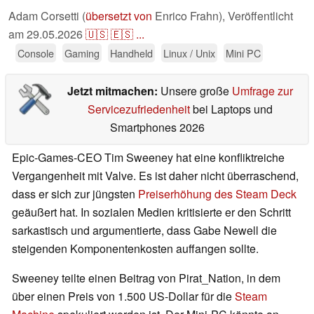
Adam Corsetti (
übersetzt von
Enrico Frahn),
Veröffentlicht
am
29.05.2026
🇺🇸
🇪🇸
...
Console
Gaming
Handheld
Linux / Unix
Mini PC
Jetzt mitmachen:
Unsere große
Umfrage zur
Servicezufriedenheit
bei Laptops und
Smartphones 2026
Epic-Games-CEO Tim Sweeney hat eine konfliktreiche
Vergangenheit mit Valve. Es ist daher nicht überraschend,
dass er sich zur jüngsten
Preiserhöhung des Steam Deck
geäußert hat. In sozialen Medien kritisierte er den Schritt
sarkastisch und argumentierte, dass Gabe Newell die
steigenden Komponentenkosten auffangen sollte.
Sweeney teilte einen Beitrag von Pirat_Nation, in dem
über einen Preis von 1.500 US-Dollar für die
Steam