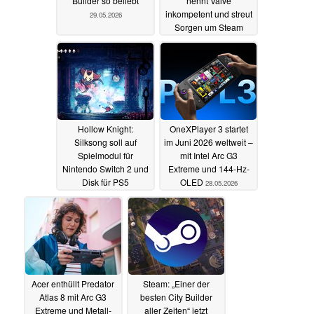
Builder so beliebt
nennt Valve
inkompetent und streut
29.05.2026
Sorgen um Steam
Machine
29.05.2026
Hollow Knight:
OneXPlayer 3 startet
Silksong soll auf
im Juni 2026 weltweit –
Spielmodul für
mit Intel Arc G3
Nintendo Switch 2 und
Extreme und 144-Hz-
Disk für PS5
OLED
28.05.2026
erscheinen
28.05.2026
Acer enthüllt Predator
Steam: „Einer der
Atlas 8 mit Arc G3
besten City Builder
Extreme und Metall-
aller Zeiten“ jetzt