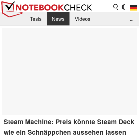
Tests
News
Videos
...
Benchmarks & Tech
Externe Tests
Kaufberatung
Deals
Suche
Jobs
Forum
Steam Machine: Preis könnte Steam Deck
wie ein Schnäppchen aussehen lassen