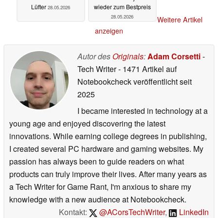
Lüfter
wieder zum Bestpreis
28.05.2026
28.05.2026
Weitere Artikel
anzeigen
Autor des
Originals
:
Adam Corsetti
-
Tech Writer
- 1471 Artikel auf
Notebookcheck veröffentlicht
seit
2025
I became interested in technology at a
young age and enjoyed discovering the latest
innovations. While earning college degrees in publishing,
I created several PC hardware and gaming websites. My
passion has always been to guide readers on what
products can truly improve their lives. After many years as
a Tech Writer for Game Rant, I'm anxious to share my
knowledge with a new audience at Notebookcheck.
Kontakt:
@ACorsTechWriter
,
LinkedIn