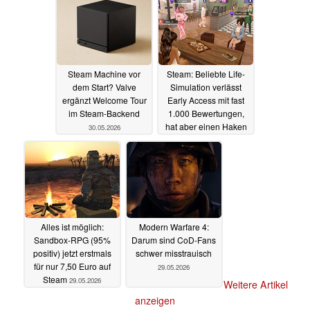
Steam Machine vor
Steam: Beliebte Life-
dem Start? Valve
Simulation verlässt
ergänzt Welcome Tour
Early Access mit fast
im Steam-Backend
1.000 Bewertungen,
hat aber einen Haken
30.05.2026
29.05.2026
Alles ist möglich:
Modern Warfare 4:
Sandbox-RPG (95%
Darum sind CoD-Fans
positiv) jetzt erstmals
schwer misstrauisch
für nur 7,50 Euro auf
29.05.2026
Steam
29.05.2026
Weitere Artikel
anzeigen