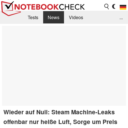
Tests
News
Videos
...
Benchmarks & Tech
Externe Tests
Kaufberatung
Deals
Suche
Jobs
Forum
Wieder auf Null: Steam Machine-Leaks
offenbar nur heiße Luft, Sorge um Preis