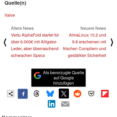
Quelle(n)
Valve
Ältere News
Neuere News
Vertu AlphaFold startet für
AlmaLinux 10.2 und
⟨
⟩
über 6.000€ mit Alligator-
9.8 erscheinen mit
Leder, aber überraschend
frischen Compilern und
schwachen Specs
gestärkter Sicherheit
Als bevorzugte Quelle
auf Google
hinzufügen