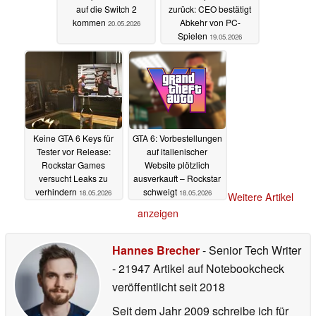
auf die Switch 2
zurück: CEO bestätigt
kommen
Abkehr von PC-
20.05.2026
Spielen
19.05.2026
Keine GTA 6 Keys für
GTA 6: Vorbestellungen
Tester vor Release:
auf italienischer
Rockstar Games
Website plötzlich
versucht Leaks zu
ausverkauft – Rockstar
verhindern
schweigt
18.05.2026
18.05.2026
Weitere Artikel
anzeigen
Hannes Brecher
- Senior Tech Writer
- 21947 Artikel auf Notebookcheck
veröffentlicht
seit 2018
Seit dem Jahr 2009 schreibe ich für