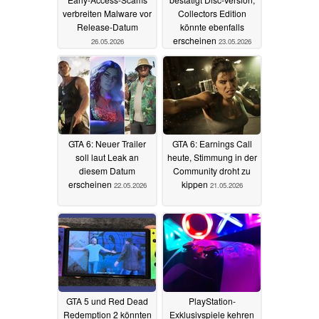
verbreiten Malware vor
Collectors Edition
Release-Datum
könnte ebenfalls
erscheinen
26.05.2026
23.05.2026
GTA 6: Neuer Trailer
GTA 6: Earnings Call
soll laut Leak an
heute, Stimmung in der
diesem Datum
Community droht zu
erscheinen
kippen
22.05.2026
21.05.2026
GTA 5 und Red Dead
PlayStation-
Redemption 2 könnten
Exklusivspiele kehren