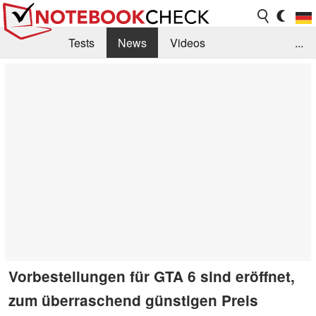
Tests
News
Videos
...
Benchmarks & Tech
Externe Tests
Kaufberatung
Deals
Suche
Jobs
Forum
Vorbestellungen für GTA 6 sind eröffnet,
zum überraschend günstigen Preis