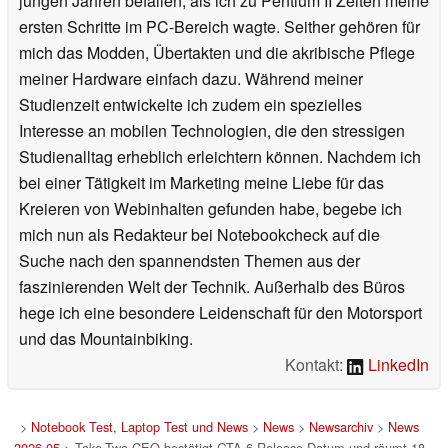
jungen Jahren befallen, als ich zu Pentium II Zeiten meine
ersten Schritte im PC-Bereich wagte. Seither gehören für
mich das Modden, Übertakten und die akribische Pflege
meiner Hardware einfach dazu. Während meiner
Studienzeit entwickelte ich zudem ein spezielles
Interesse an mobilen Technologien, die den stressigen
Studienalltag erheblich erleichtern können. Nachdem ich
bei einer Tätigkeit im Marketing meine Liebe für das
Kreieren von Webinhalten gefunden habe, begebe ich
mich nun als Redakteur bei Notebookcheck auf die
Suche nach den spannendsten Themen aus der
faszinierenden Welt der Technik. Außerhalb des Büros
hege ich eine besondere Leidenschaft für den Motorsport
und das Mountainbiking.
Kontakt:
LinkedIn
>
Notebook Test, Laptop Test und News
>
News
>
Newsarchiv
>
News
2026-05
> Take-Two-CEO bestätigt GTA 6 Release-Datum und räumt 18