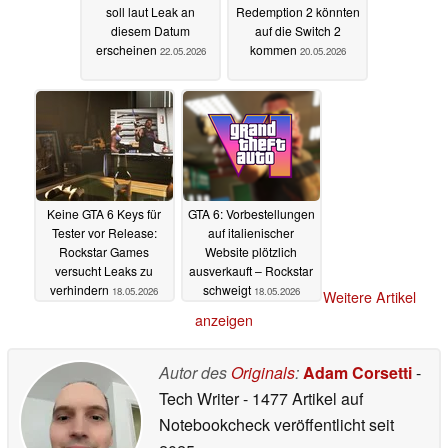
soll laut Leak an
Redemption 2 könnten
diesem Datum
auf die Switch 2
erscheinen
kommen
22.05.2026
20.05.2026
Keine GTA 6 Keys für
GTA 6: Vorbestellungen
Tester vor Release:
auf italienischer
Rockstar Games
Website plötzlich
versucht Leaks zu
ausverkauft – Rockstar
verhindern
schweigt
18.05.2026
18.05.2026
Weitere Artikel
anzeigen
Autor des
Originals
:
Adam Corsetti
-
Tech Writer
- 1477 Artikel auf
Notebookcheck veröffentlicht
seit