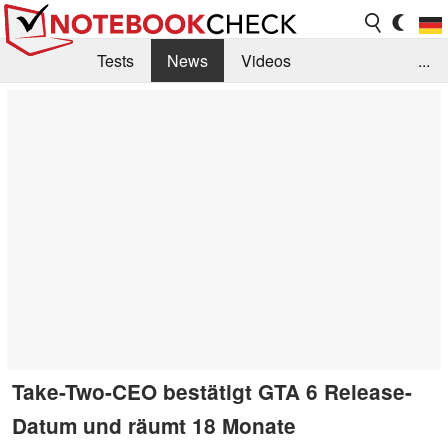
Tests
News
Videos
...
Benchmarks & Tech
Externe Tests
Kaufberatung
Deals
Suche
Jobs
Forum
Take-Two-CEO bestätigt GTA 6 Release-
Datum und räumt 18 Monate