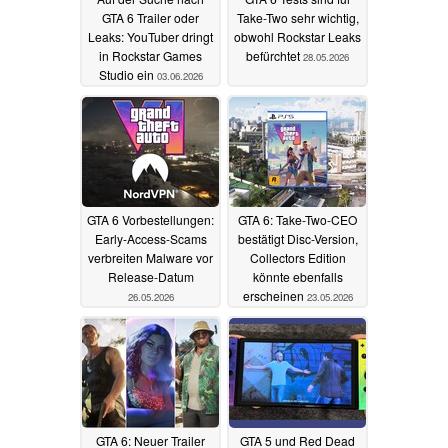
GTA 6 Trailer oder
Take-Two sehr wichtig,
Leaks: YouTuber dringt
obwohl Rockstar Leaks
in Rockstar Games
befürchtet
28.05.2026
Studio ein
03.06.2026
GTA 6 Vorbestellungen:
GTA 6: Take-Two-CEO
Early-Access-Scams
bestätigt Disc-Version,
verbreiten Malware vor
Collectors Edition
Release-Datum
könnte ebenfalls
erscheinen
26.05.2026
23.05.2026
GTA 6: Neuer Trailer
GTA 5 und Red Dead