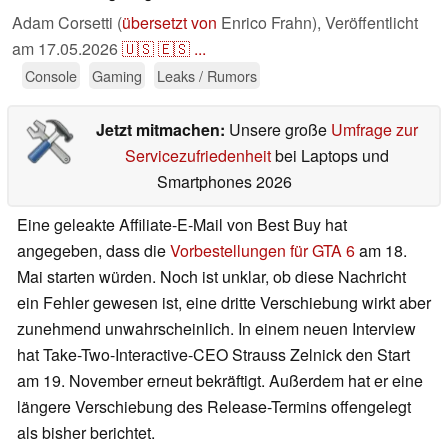
Adam Corsetti (
übersetzt von
Enrico Frahn),
Veröffentlicht
am
17.05.2026
🇺🇸
🇪🇸
...
Console
Gaming
Leaks / Rumors
Jetzt mitmachen:
Unsere große
Umfrage zur
Servicezufriedenheit
bei Laptops und
Smartphones 2026
Eine geleakte Affiliate-E-Mail von Best Buy hat
angegeben, dass die
Vorbestellungen für GTA 6
am 18.
Mai starten würden. Noch ist unklar, ob diese Nachricht
ein Fehler gewesen ist, eine dritte Verschiebung wirkt aber
zunehmend unwahrscheinlich. In einem neuen Interview
hat Take-Two-Interactive-CEO Strauss Zelnick den Start
am 19. November erneut bekräftigt. Außerdem hat er eine
längere Verschiebung des Release-Termins offengelegt
als bisher berichtet.