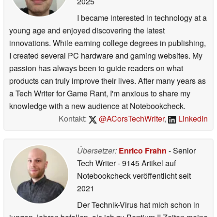
2025
I became interested in technology at a
young age and enjoyed discovering the latest
innovations. While earning college degrees in publishing,
I created several PC hardware and gaming websites. My
passion has always been to guide readers on what
products can truly improve their lives. After many years as
a Tech Writer for Game Rant, I'm anxious to share my
knowledge with a new audience at Notebookcheck.
Kontakt:
@ACorsTechWriter
,
LinkedIn
Übersetzer:
Enrico Frahn
- Senior
Tech Writer
- 9145 Artikel auf
Notebookcheck veröffentlicht
seit
2021
Der Technik-Virus hat mich schon in