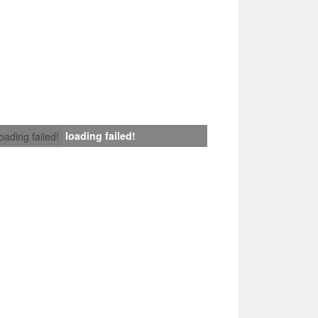
loading failed!
loading failed!