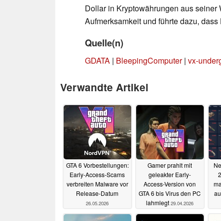
Dollar in Kryptowährungen aus seiner Wa
Aufmerksamkeit und führte dazu, dass
Quelle(n)
GDATA
|
BleepingComputer
|
vx-under
Verwandte Artikel
GTA 6 Vorbestellungen:
Gamer prahlt mit
Ne
Early-Access-Scams
geleakter Early-
2
verbreiten Malware vor
Access-Version von
ma
Release-Datum
GTA 6 bis Virus den PC
au
lahmlegt
26.05.2026
29.04.2026