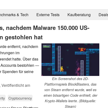
nchmarks & Tech
Externe Tests
Kaufberatung
Deal
rs, nachdem Malware 150.000 US-
rn gestohlen hat
urde entfernt, nachdem
ährungen im
wendet hatte. Über das
61 Accounts bestohlen —
er Spenden für seine
Ein Screenshot des 2D-
Plattformspiels BlockBlasters, das
,
Veröffentlicht am
von Steam entfernt wurde, weil es
einen bösartigen Code enthielt, der
rity
Cryptocurrency
Krypto-Wallets leerte. (Bildquelle:
Steam)