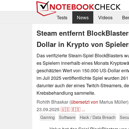
Tests
News
Videos
Be
Steam entfernt BlockBlaste
Dollar in Krypto von Spiele
Das verifizierte Steam-Spiel BlockBlasters w
es Spielern innerhalb eines Monats Kryptow
geschätzten Wert von 150.000 US-Dollar ent
im Juli 2025 veröffentlichte Spiel wurden 2
darunter auch der eines Twitch-Streamers, d
Krebsbehandlung sammelte.
Rohith Bhaskar (
übersetzt von
Marius Müller)
23.09.2025
🇺🇸
🇪🇸
...
Gaming
Software
Hack / Data Breach
Secu