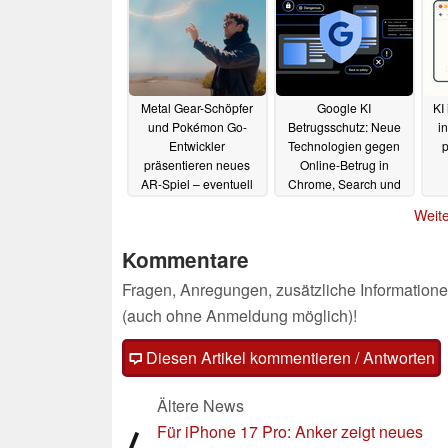
Metal Gear-Schöpfer
Google KI
KI
und Pokémon Go-
Betrugsschutz: Neue
in
Entwickler
Technologien gegen
p
präsentieren neues
Online-Betrug in
AR-Spiel – eventuell
Chrome, Search und
mit AR-Brillen
Android
24.09.2025
22.09.2025
Weite
Kommentare
Fragen, Anregungen, zusätzliche Informatione
(auch ohne Anmeldung möglich)!
Diesen Artikel kommentieren / Antworten
Ältere News
Für iPhone 17 Pro: Anker zeigt neues
⟨