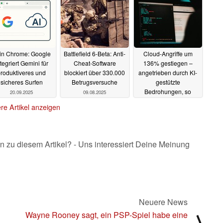
craftbar
26.10.2025
24.09.2025
 in Chrome: Google
Battlefield 6-Beta: Anti-
Cloud-Angriffe um
tegriert Gemini für
Cheat-Software
136% gestiegen –
roduktiveres und
blockiert über 330.000
angetrieben durch KI-
sicheres Surfen
Betrugsversuche
gestützte
Bedrohungen, so
20.09.2025
09.08.2025
CrowdStrike
05.08.2025
re Artikel anzeigen
n zu diesem Artikel? - Uns interessiert Deine Meinung
Neuere News
Wayne Rooney sagt, ein PSP-Spiel habe eine
⟩