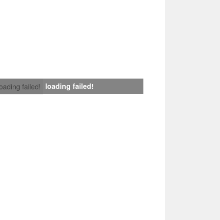
loading failed!
loading failed!