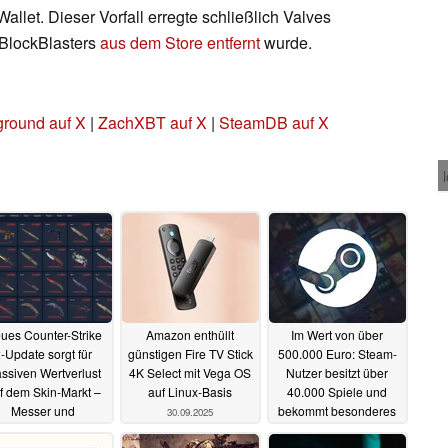
llet. Dieser Vorfall erregte schließlich Valves
 BlockBlasters
aus dem Store entfernt
wurde.
ground auf X
|
ZachXBT auf X
|
SteamDB auf X
ues Counter-Strike
Amazon enthüllt
Im Wert von über
-Update sorgt für
günstigen Fire TV Stick
500.000 Euro: Steam-
ssiven Wertverlust
4K Select mit Vega OS
Nutzer besitzt über
f dem Skin-Markt –
auf Linux-Basis
40.000 Spiele und
Messer und
bekommt besonderes
30.09.2025
Handschuhe jetzt
Abzeichen von Valve