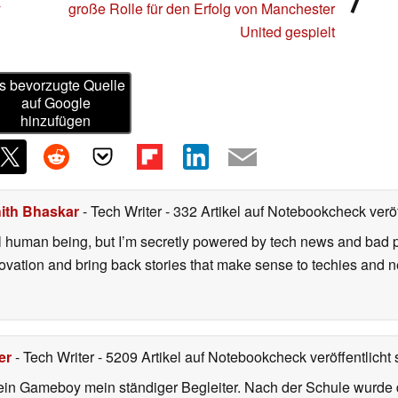
y
große Rolle für den Erfolg von Manchester
United gespielt
s bevorzugte Quelle
auf Google
hinzufügen
ith Bhaskar
- Tech Writer
- 332 Artikel auf Notebookcheck veröf
l human being, but I’m secretly powered by tech news and bad puns
nnovation and bring back stories that make sense to techies and 
er
- Tech Writer
- 5209 Artikel auf Notebookcheck veröffentlicht
s
ein Gameboy mein ständiger Begleiter. Nach der Schule wurde d