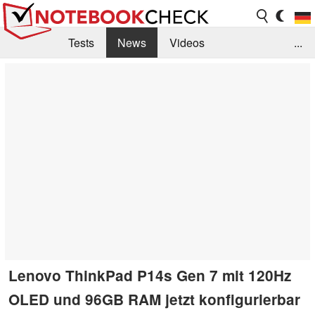
Tests
News
Videos
...
Benchmarks & Tech
Externe Tests
Kaufberatung
Deals
Suche
Jobs
Forum
Lenovo ThinkPad P14s Gen 7 mit 120Hz
OLED und 96GB RAM jetzt konfigurierbar