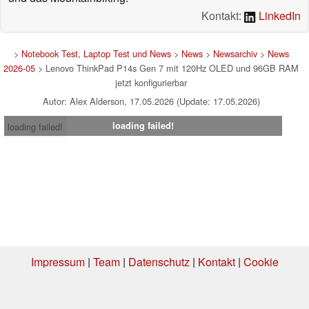
Kontakt:
LinkedIn
>
Notebook Test, Laptop Test und News
>
News
>
Newsarchiv
>
News
2026-05
> Lenovo ThinkPad P14s Gen 7 mit 120Hz OLED und 96GB RAM
jetzt konfigurierbar
Autor: Alex Alderson, 17.05.2026 (Update: 17.05.2026)
loading failed!
loading failed!
Impressum
|
Team
|
Datenschutz
|
Kontakt
|
Cookie
Einstellungen
| 01.08.2026 11:07
* Beim Kauf über einen Affiliate-Link kann Notebookcheck eine Vergütung