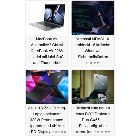
MacBook Air-
Microsoft MDASH-KI
Alternative? Chuwi
entdeckt 16 kritische
CoreBook Air 226V
Windows-
startet mit Intel-SoC
Sicherheitslücken
und Thunderbolt
15.05.2026
16.05.2026
Asus: 18-Zoll-Gaming-
Testfazit zum neuen
Laptop bekommt
Asus ROG Zephyrus
320W-Performance-
Duo GX651 -
Upgrade und 4K-Mini-
Einzigartig, aber
LED-Display
extrem teuer
15.05.2026
13.05.2026