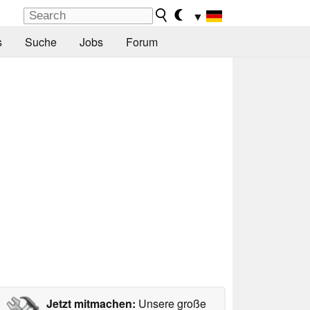
▼
s
Suche
Jobs
Forum
Jetzt mitmachen:
Unsere große