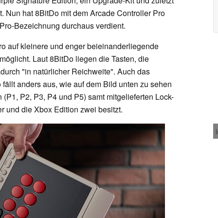
rple Signature Edition, ein Upgrade-Kit und zuletzt
gt. Nun hat 8BitDo mit dem Arcade Controller Pro
 Pro-Bezeichnung durchaus verdient.
ro auf kleinere und enger beieinanderliegende
öglicht. Laut 8BitDo liegen die Tasten, die
durch "in natürlicher Reichweite". Auch das
 fällt anders aus, wie auf dem Bild unten zu sehen
n (P1, P2, P3, P4 und P5) samt mitgelieferten Lock-
 und die Xbox Edition zwei besitzt.