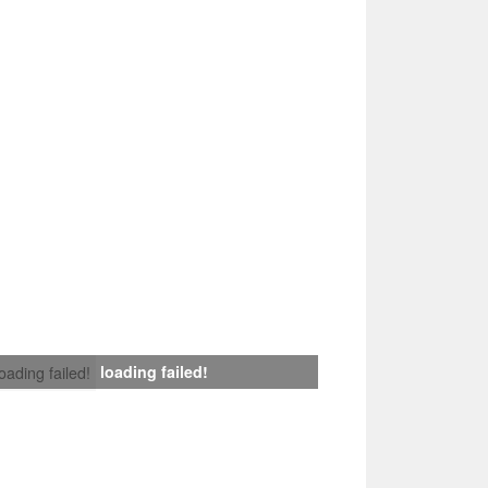
loading failed!
loading failed!