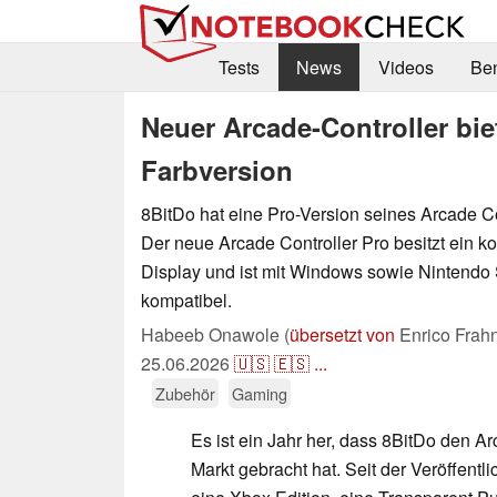
Tests
News
Videos
Be
Neuer Arcade-Controller bi
Farbversion
8BitDo hat eine Pro-Version seines Arcade Co
Der neue Arcade Controller Pro besitzt ein k
Display und ist mit Windows sowie Nintendo
kompatibel.
Habeeb Onawole (
übersetzt von
Enrico Frah
25.06.2026
🇺🇸
🇪🇸
...
Zubehör
Gaming
Es ist ein Jahr her, dass 8BitDo den Ar
Markt gebracht hat. Seit der Veröffentl