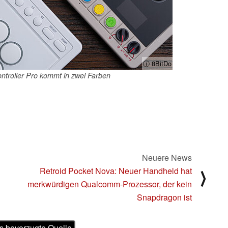
ⓘ 8BitDo
ntroller Pro kommt in zwei Farben
Neuere News
Retroid Pocket Nova: Neuer Handheld hat
⟩
merkwürdigen Qualcomm-Prozessor, der kein
Snapdragon ist
s bevorzugte Quelle