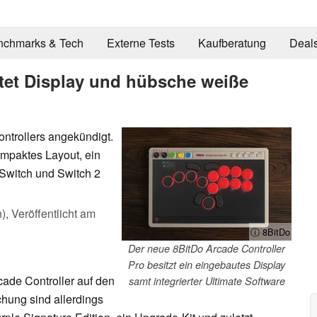
nchmarks & Tech
Externe Tests
Kaufberatung
Deal
etet Display und hübsche weiße
ntrollers angekündigt.
ompaktes Layout, ein
 Switch und Switch 2
n),
Veröffentlicht am
ⓘ 8BitDo
Der neue 8BitDo Arcade Controller
Pro besitzt ein eingebautes Display
cade Controller auf den
samt integrierter Ultimate Software
ichung sind allerdings