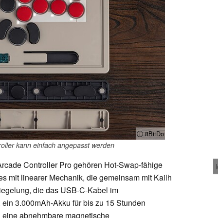
ⓘ 8BitDo
oller kann einfach angepasst werden
Arcade Controller Pro gehören Hot-Swap-fähige
s mit linearer Mechanik, die gemeinsam mit Kailh
riegelung, die das USB-C-Kabel im
t, ein 3.000mAh-Akku für bis zu 15 Stunden
d eine abnehmbare magnetische