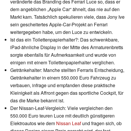
veränderte das Branding des Ferrari Luce so, dass er
dem angeblichen „Apple Car“ ähnelt, das nie auf den
Markt kam. Tatsächlich spekulieren viele, dass Jony Ive
sein gescheitertes Apple-Car-Projekt an Ferrari
weitergegeben habe, um den Luce zu entwickeln.
Ist das ein Toilettenpapierhalter?: Das schwenkbare,
iPad-ähnliche Display in der Mitte des Armaturenbretts
sorgte ebenfalls für Aufmerksamkeit und wurde von
einigen mit einem Toilettenpapierhalter verglichen.
Getränkehalter: Manche stellten Ferraris Entscheidung,
Getränkehalter in einem 550.000 Euro Fahrzeug zu
verbauen, infrage und empfanden diese praktische
Kleinigkeit als Affront gegen das sportliche Cockpit, für
das die Marke bekannt ist.
Der Nissan-Leaf-Vergleich: Viele vergleichen den
550.000 Euro teuren Luce mit deutlich günstigeren
Elektroautos wie dem
Nissan Leaf
und fragen sich, ob
dieses Design einem Preis gerecht wird, der fast