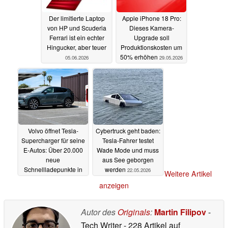
Der limitierte Laptop
Apple iPhone 18 Pro:
von HP und Scuderia
Dieses Kamera-
Ferrari ist ein echter
Upgrade soll
Hingucker, aber teuer
Produktionskosten um
50% erhöhen
05.06.2026
29.05.2026
Volvo öffnet Tesla-
Cybertruck geht baden:
Supercharger für seine
Tesla-Fahrer testet
E-Autos: Über 20.000
Wade Mode und muss
neue
aus See geborgen
Schnellladepunkte in
werden
22.05.2026
Weitere Artikel
Europa
26.05.2026
anzeigen
Autor des
Originals
:
Martin Filipov
-
Tech Writer
- 228 Artikel auf