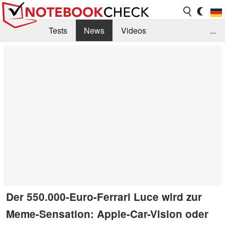
Tests
News
Videos
...
Benchmarks & Tech
Externe Tests
Kaufberatung
Deals
Suche
Jobs
Forum
Der 550.000-Euro-Ferrari Luce wird zur
Meme-Sensation: Apple-Car-Vision oder