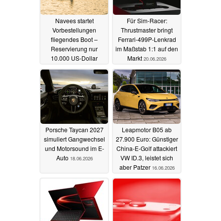
Navees startet
Für Sim-Racer:
Vorbestellungen
Thrustmaster bringt
fliegendes Boot –
Ferrari-499P-Lenkrad
Reservierung nur
im Maßstab 1:1 auf den
10.000 US-Dollar
Markt
20.06.2026
04.07.2026
Porsche Taycan 2027
Leapmotor B05 ab
simuliert Gangwechsel
27.900 Euro: Günstiger
und Motorsound im E-
China-E-Golf attackiert
Auto
VW ID.3, leistet sich
18.06.2026
aber Patzer
16.06.2026