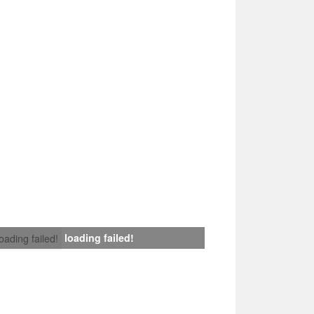
loading failed!
loading failed!