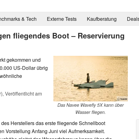
nchmarks & Tech
Externe Tests
Kaufberatung
Deal
gen fliegendes Boot – Reservierung
Markt gekommen und
10.000 US-Dollar übrig
ewöhnliche
r),
Veröffentlicht am
ⓘ Navee
Das Navee Wavefly 5X kann über
Wasser fliegen.
es Herstellers das erste fliegende Schnellboot
llen Vorstellung Anfang Juni viel Aufmerksamkeit.