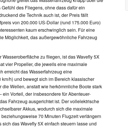
Flughöhe gleitet das Wasserfahrzeug knapp über die
 Gefühl des Fliegens, ohne dass dafür ein
druckend die Technik auch ist, der Preis fällt
fpreis von 200.000 US-Dollar (rund 175.000 Euro)
Interessenten kaum erschwinglich sein. Für eine
die Möglichkeit, das außergewöhnliche Fahrzeug
 Wasseroberfläche zu fliegen, ist das Wavefly 5X
hat vier Propeller, die jeweils eine maximale
ch erreicht das Wasserfahrzeug eine
 km/h) und bewegt sich im Bereich klassischer
er die Wellen, anstatt wie herkömmliche Boote stark
 ein Vorteil, der insbesondere für Abenteuer-
 das Fahrzeug ausgerichtet ist. Der vollelektrische
echselbarer Akkus, wodurch sich die maximale
) beziehungsweise 70 Minuten Flugzeit verlängern
s sich das Wavefly 5X einfach steuern lasse und