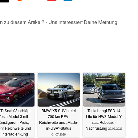
n zu diesem Artikel? - Uns interessiert Deine Meinung
D Seal 08 schlägt
BMW iX5 SUV bietet
Tesla bringt FSD 14
Tesla Model 3 mit
700 km EPA-
Lite für HW3-Model-Y
ünstigerem Preis,
Reichweite und „Made-
statt Robotaxi-
hr Reichweite und
in-USA“-Status
Nachrüstung
29.06.2026
Hinterradlenkung
01.07.2026