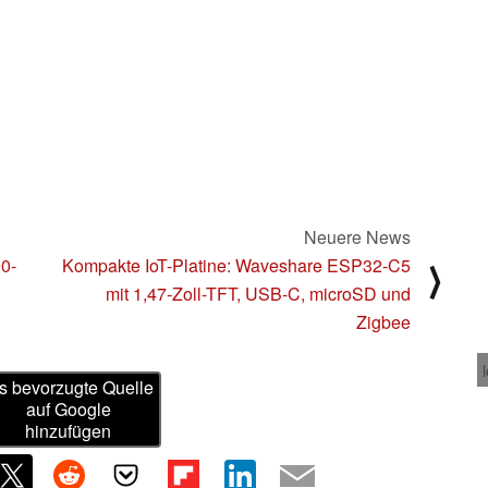
Neuere News
90-
Kompakte IoT-Platine: Waveshare ESP32-C5
⟩
mit 1,47-Zoll-TFT, USB-C, microSD und
Zigbee
s bevorzugte Quelle
auf Google
hinzufügen