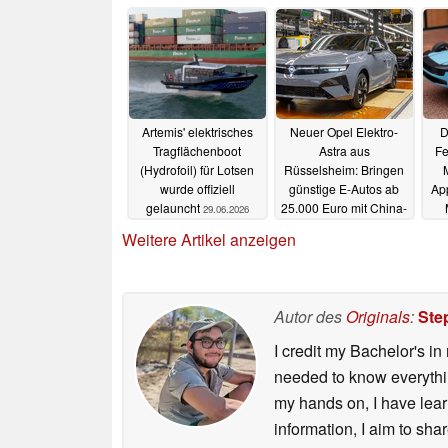
Artemis' elektrisches
Neuer Opel Elektro-
D
Tragflächenboot
Astra aus
Fe
(Hydrofoil) für Lotsen
Rüsselsheim: Bringen
wurde offiziell
günstige E-Autos ab
Ap
gelauncht
25.000 Euro mit China-
29.06.2026
Technik die Wende?
Weitere Artikel anzeigen
08.06.2026
Autor des
Originals
:
Ste
I credit my Bachelor's in
needed to know everything
my hands on, I have lear
information, I aim to sh