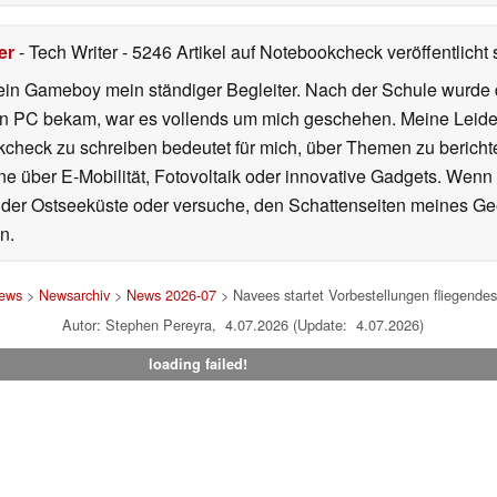
er
- Tech Writer
- 5246 Artikel auf Notebookcheck veröffentlicht
s
ein Gameboy mein ständiger Begleiter. Nach der Schule wurde d
en PC bekam, war es vollends um mich geschehen. Meine Leiden
kcheck zu schreiben bedeutet für mich, über Themen zu berichte
 über E-Mobilität, Fotovoltaik oder innovative Gadgets. Wenn 
 der Ostseeküste oder versuche, den Schattenseiten meines Ge
n.
ews
>
Newsarchiv
>
News 2026-07
> Navees startet Vorbestellungen fliegende
Autor: Stephen Pereyra, 4.07.2026 (Update: 4.07.2026)
loading failed!