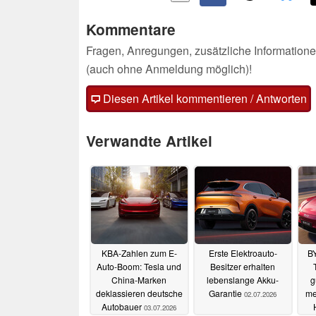
Kommentare
Fragen, Anregungen, zusätzliche Informatione
(auch ohne Anmeldung möglich)!
Diesen Artikel kommentieren / Antworten
Verwandte Artikel
KBA-Zahlen zum E-
Erste Elektroauto-
BY
Auto-Boom: Tesla und
Besitzer erhalten
China-Marken
lebenslange Akku-
g
deklassieren deutsche
Garantie
me
02.07.2026
Autobauer
03.07.2026