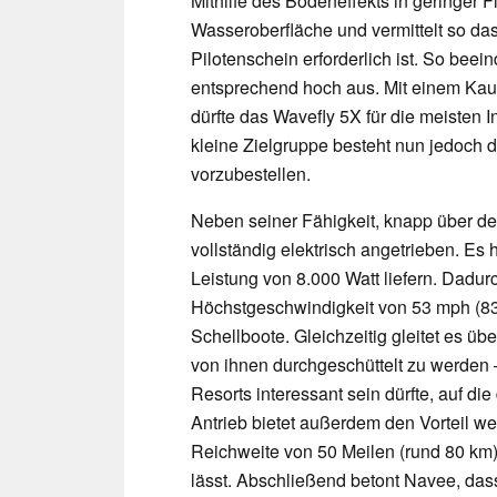
Mithilfe des Bodeneffekts in geringer 
Wasseroberfläche und vermittelt so das
Pilotenschein erforderlich ist. So beein
entsprechend hoch aus. Mit einem Kau
dürfte das Wavefly 5X für die meisten 
kleine Zielgruppe besteht nun jedoch 
vorzubestellen.
Neben seiner Fähigkeit, knapp über der
vollständig elektrisch angetrieben. Es 
Leistung von 8.000 Watt liefern. Dadur
Höchstgeschwindigkeit von 53 mph (83
Schellboote. Gleichzeitig gleitet es üb
von ihnen durchgeschüttelt zu werden –
Resorts interessant sein dürfte, auf die
Antrieb bietet außerdem den Vorteil w
Reichweite von 50 Meilen (rund 80 km
lässt. Abschließend betont Navee, das