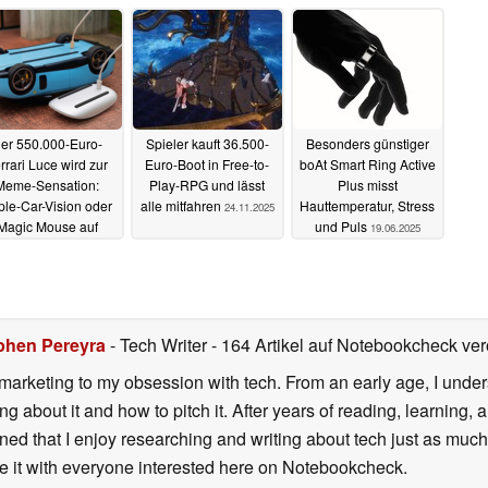
02.07.2026
er 550.000-Euro-
Spieler kauft 36.500-
Besonders günstiger
rrari Luce wird zur
Euro-Boot in Free-to-
boAt Smart Ring Active
Meme-Sensation:
Play-RPG und lässt
Plus misst
ple-Car-Vision oder
alle mitfahren
Hauttemperatur, Stress
24.11.2025
Magic Mouse auf
und Puls
19.06.2025
Rädern?
27.05.2026
phen Pereyra
- Tech Writer
- 164 Artikel auf Notebookcheck verö
 marketing to my obsession with tech. From an early age, I unders
 about it and how to pitch it. After years of reading, learning, a
ned that I enjoy researching and writing about tech just as much
are it with everyone interested here on Notebookcheck.