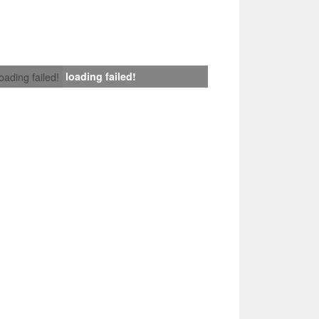
loading failed!
loading failed!