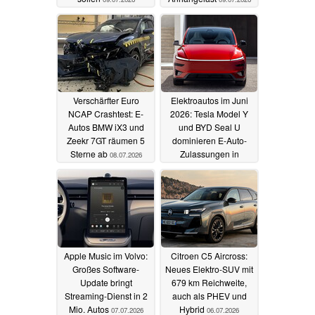
Verschärfter Euro
Elektroautos im Juni
NCAP Crashtest: E-
2026: Tesla Model Y
Autos BMW iX3 und
und BYD Seal U
Zeekr 7GT räumen 5
dominieren E-Auto-
Sterne ab
Zulassungen in
08.07.2026
Deutschland
07.07.2026
Apple Music im Volvo:
Citroen C5 Aircross:
Großes Software-
Neues Elektro-SUV mit
Update bringt
679 km Reichweite,
Streaming-Dienst in 2
auch als PHEV und
Mio. Autos
Hybrid
07.07.2026
06.07.2026