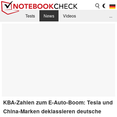
Tests
News
Videos
...
Benchmarks & Tech
Externe Tests
Kaufberatung
Deals
Suche
Jobs
Forum
KBA-Zahlen zum E-Auto-Boom: Tesla und
China-Marken deklassieren deutsche