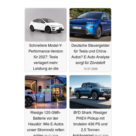
Schnellere Model-Y-
Deutsche Steuergelder
Performance-Version
für Tesla und China-
für 2027: Tesla
Autos? E-Auto-Analyse
verlagert mehr
sorgt für Zündstoff
Leistung an die
10.07.2026
Vorderachse
10.07.2026
Riesige 120-GWh-
BYD Shark: Riesiger
Batterie vor der
PHEV-Pickup mit
Haustür: Wie E-Autos
brutalen 436 PS und
unser Stromnetz retten
2,5 Tonnen
sollen
Anhängelast
09.07.2026
09.07.2026