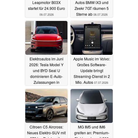
Leapmotor B03X
Autos BMW iX3 und
startet für 24.900 Euro
Zeekr 7GT räumen 5
Sterne ab
09.07.2026
08.07.2026
Elektroautos im Juni
Apple Music im Volvo:
2026: Tesla Model Y
Großes Software-
und BYD Seal U
Update bringt
dominieren E-Auto-
Streaming-Dienst in 2
Zulassungen in
Mio. Autos
07.07.2026
Deutschland
07.07.2026
Citroen C5 Aircross:
MG IM5 und IM6
Neues Elektro-SUV mit
greifen an: Premium-