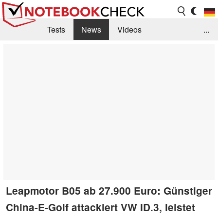
Tests
News
Videos
...
Benchmarks & Tech
Externe Tests
Kaufberatung
Deals
Suche
Jobs
Forum
Leapmotor B05 ab 27.900 Euro: Günstiger
China-E-Golf attackiert VW ID.3, leistet