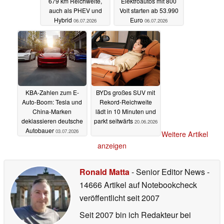
679 km Reichweite,
Elektroautos mit 800
auch als PHEV und
Volt starten ab 53.990
Hybrid
Euro
06.07.2026
06.07.2026
KBA-Zahlen zum E-
BYDs großes SUV mit
Auto-Boom: Tesla und
Rekord-Reichweite
China-Marken
lädt in 10 Minuten und
deklassieren deutsche
parkt seitwärts
20.06.2026
Autobauer
03.07.2026
Weitere Artikel
anzeigen
Ronald Matta
- Senior Editor News
-
14666 Artikel auf Notebookcheck
veröffentlicht
seit 2007
Seit 2007 bin ich Redakteur bei