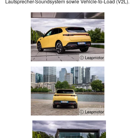
Lautsprecher-Soundsystem sowie Vehicle-to-Load (V2L).
ⓘ Leapmotor
ⓘ Leapmotor