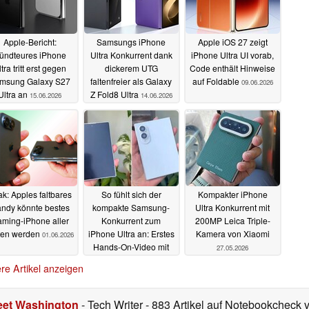
Apple-Bericht:
Samsungs iPhone
Apple iOS 27 zeigt
ündteures iPhone
Ultra Konkurrent dank
iPhone Ultra UI vorab,
tra tritt erst gegen
dickerem UTG
Code enthält Hinweise
msung Galaxy S27
faltenfreier als Galaxy
auf Foldable
09.06.2026
Ultra an
Z Fold8 Ultra
15.06.2026
14.06.2026
k: Apples faltbares
So fühlt sich der
Kompakter iPhone
ndy könnte bestes
kompakte Samsung-
Ultra Konkurrent mit
ming-iPhone aller
Konkurrent zum
200MP Leica Triple-
ten werden
iPhone Ultra an: Erstes
Kamera von Xiaomi
01.06.2026
Hands-On-Video mit
27.05.2026
Dummy
28.05.2026
re Artikel anzeigen
eet Washington
- Tech Writer
- 883 Artikel auf Notebookcheck v