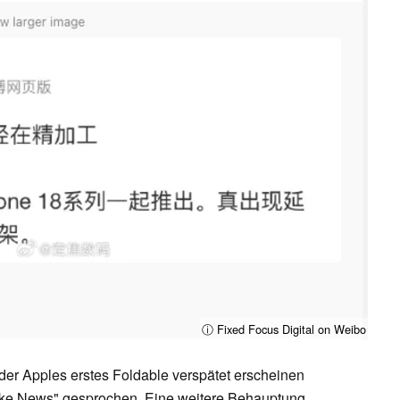
ⓘ Fixed Focus Digital on Weibo
der Apples erstes Foldable verspätet erscheinen
Fake News" gesprochen. Eine weitere Behauptung,