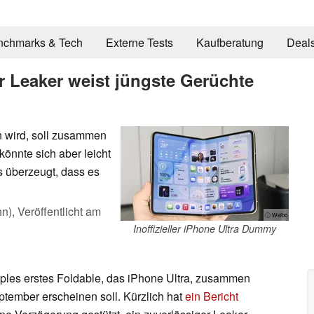
nchmarks & Tech
Externe Tests
Kaufberatung
Deal
r Leaker weist jüngste Gerüchte
en wird, soll zusammen
önnte sich aber leicht
s überzeugt, dass es
hn),
Veröffentlicht am
ⓘ Weibo
Inoffizieller iPhone Ultra Dummy
ples erstes Foldable, das iPhone Ultra, zusammen
tember erscheinen soll. Kürzlich hat
ein Bericht