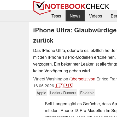
Tests
News
Videos
Be
iPhone Ultra: Glaubwürdige
zurück
Das iPhone Ultra, oder wie es letztlich heiß
mit den iPhone 18 Pro-Modellen erscheinen, k
verzögern. Ein bekannter Leaker ist allerding
keine Verzögerung geben wird.
Vineet Washington (
übersetzt von
Enrico Fra
16.06.2026
🇺🇸
🇪🇸
...
Apple
Leaks / Rumors
Foldable
Seit Langem gibt es Gerüchte, dass Ap
mit den iPhone 18 Pro-Modellen im Sep