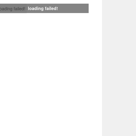
loading failed!
loading failed!