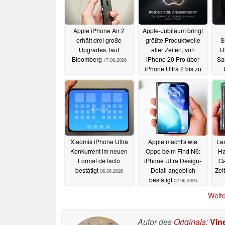
Apple iPhone Air 2
Apple-Jubiläum bringt
erhält drei große
größte Produktwelle
S
Upgrades, laut
aller Zeiten, von
Ul
Bloomberg
iPhone 20 Pro über
Sa
17.06.2026
iPhone Ultra 2 bis zu
smarten AirPods
16.06.2026
Xiaomis iPhone Ultra
Apple macht's wie
Lea
Konkurrent im neuen
Oppo beim Find N6:
Ha
Format de facto
iPhone Ultra Design-
Ga
bestätigt
Detail angeblich
Zei
06.06.2026
bestätigt
02.06.2026
Weite
Autor des
Originals
:
Vin