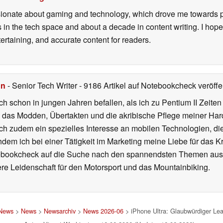
onate about gaming and technology, which drove me towards purs
s in the tech space and about a decade in content writing. I hope
ertaining, and accurate content for readers.
hn
- Senior Tech Writer
- 9186 Artikel auf Notebookcheck veröffen
ch schon in jungen Jahren befallen, als ich zu Pentium II Zeite
h das Modden, Übertakten und die akribische Pflege meiner Ha
ich zudem ein spezielles Interesse an mobilen Technologien, di
hdem ich bei einer Tätigkeit im Marketing meine Liebe für das 
ebookcheck auf die Suche nach den spannendsten Themen aus d
e Leidenschaft für den Motorsport und das Mountainbiking.
 News
>
News
>
Newsarchiv
>
News 2026-06
> iPhone Ultra: Glaubwürdiger Lea