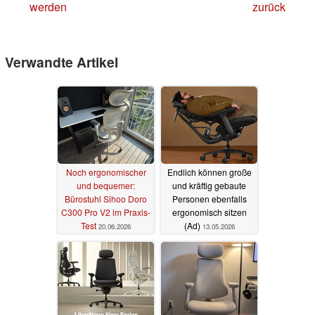
werden
zurück
Verwandte Artikel
Noch ergonomischer
Endlich können große
und bequemer:
und kräftig gebaute
Bürostuhl Sihoo Doro
Personen ebenfalls
C300 Pro V2 im Praxis-
ergonomisch sitzen
Test
(Ad)
20.06.2026
13.05.2026