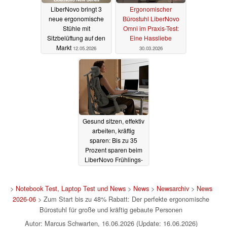
LiberNovo bringt 3
Ergonomischer
neue ergonomische
Bürostuhl LiberNovo
Stühle mit
Omni im Praxis-Test:
Sitzbelüftung auf den
Eine Hassliebe
Markt
12.05.2026
30.03.2026
Gesund sitzen, effektiv
arbeiten, kräftig
sparen: Bis zu 35
Prozent sparen beim
LiberNovo Frühlings-
Sale (Ad)
19.03.2026
>
Notebook Test, Laptop Test und News
>
News
>
Newsarchiv
>
News
2026-06
> Zum Start bis zu 48% Rabatt: Der perfekte ergonomische
Bürostuhl für große und kräftig gebaute Personen
Autor: Marcus Schwarten, 16.06.2026 (Update: 16.06.2026)