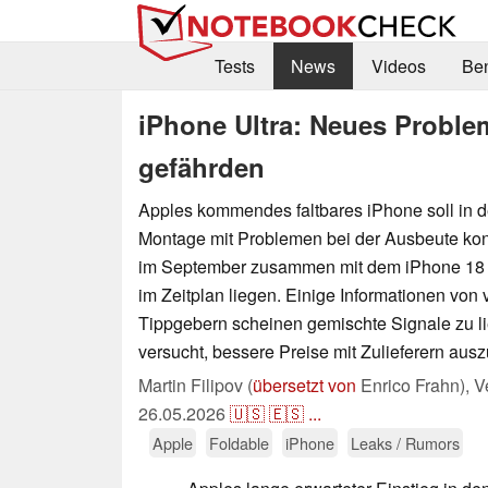
Tests
News
Videos
Be
iPhone Ultra: Neues Probl
gefährden
Apples kommendes faltbares iPhone soll in de
Montage mit Problemen bei der Ausbeute konfr
im September zusammen mit dem iPhone 18 Pr
im Zeitplan liegen. Einige Informationen von
Tippgebern scheinen gemischte Signale zu l
versucht, bessere Preise mit Zulieferern aus
Martin Filipov (
übersetzt von
Enrico Frahn),
V
26.05.2026
🇺🇸
🇪🇸
...
Apple
Foldable
iPhone
Leaks / Rumors