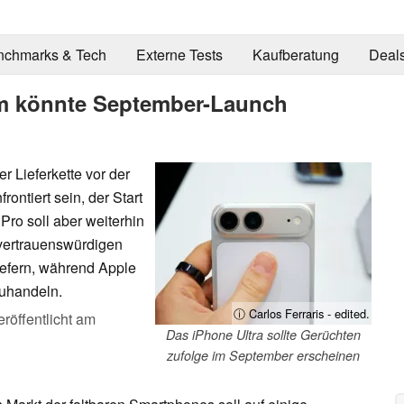
nchmarks & Tech
Externe Tests
Kaufberatung
Deal
em könnte September-Launch
r Lieferkette vor der
ontiert sein, der Start
o soll aber weiterhin
 vertrauenswürdigen
iefern, während Apple
zuhandeln.
ⓘ Carlos Ferraris - edited.
eröffentlicht am
Das iPhone Ultra sollte Gerüchten
zufolge im September erscheinen