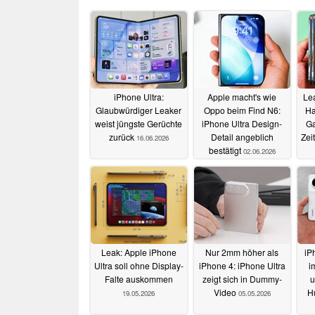
iPhone Ultra:
Apple macht's wie
Lea
Glaubwürdiger Leaker
Oppo beim Find N6:
Ha
weist jüngste Gerüchte
iPhone Ultra Design-
Ga
zurück
Detail angeblich
Zei
16.06.2026
bestätigt
02.06.2026
Leak: Apple iPhone
Nur 2mm höher als
iP
Ultra soll ohne Display-
iPhone 4: iPhone Ultra
i
Falte auskommen
zeigt sich in Dummy-
u
Video
H
19.05.2026
05.05.2026