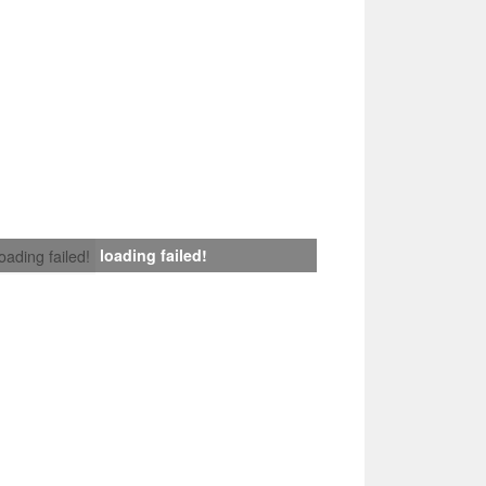
loading failed!
loading failed!