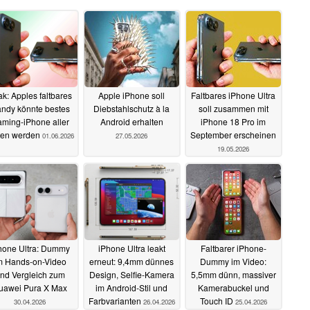
k: Apples faltbares
Apple iPhone soll
Faltbares iPhone Ultra
ndy könnte bestes
Diebstahlschutz à la
soll zusammen mit
ming-iPhone aller
Android erhalten
iPhone 18 Pro im
ten werden
September erscheinen
01.06.2026
27.05.2026
19.05.2026
hone Ultra: Dummy
iPhone Ultra leakt
Faltbarer iPhone-
m Hands-on-Video
erneut: 9,4mm dünnes
Dummy im Video:
nd Vergleich zum
Design, Selfie-Kamera
5,5mm dünn, massiver
uawei Pura X Max
im Android-Stil und
Kamerabuckel und
Farbvarianten
Touch ID
30.04.2026
26.04.2026
25.04.2026