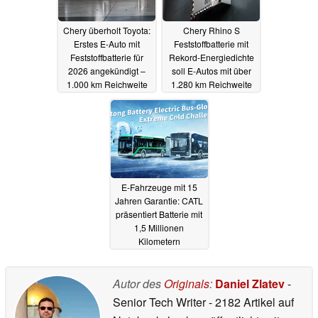
Chery überholt Toyota:
Chery Rhino S
Erstes E-Auto mit
Feststoffbatterie mit
Feststoffbatterie für
Rekord-Energiedichte
2026 angekündigt –
soll E-Autos mit über
1.000 km Reichweite
1.280 km Reichweite
auch bei -30 °C
antreiben
20.10.2025
21.01.2026
E-Fahrzeuge mit 15
Jahren Garantie: CATL
präsentiert Batterie mit
1,5 Millionen
Kilometern
Laufleistung und
keinem
Kapazitätsverlust bei
Autor des
Originals
:
Daniel Zlatev
-
1.000 Ladezyklen
Senior Tech Writer
- 2182 Artikel auf
30.03.2024