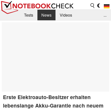
Tests
News
Videos
...
Benchmarks & Tech
Externe Tests
Kaufberatung
Deals
Suche
Jobs
Forum
Erste Elektroauto-Besitzer erhalten
lebenslange Akku-Garantie nach neuem