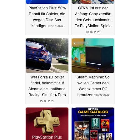
PlayStation Plus: 50%
GTA VI ist erst der
Rabatt für Spieler, die
Anfang: Sony zerstört
wegen Disc-Aus
den Gebrauchtmarkt
kündigen
für PlayStation-Spiele
07.07.2026
01.07.2026
Wer Forza zu locker
Steam Machine: So
findet, bekommt auf
wollen Gamer den
Steam eine knallharte
Wohnzimmer-PC
Racing-Sim für 4 Euro
benutzen
29.06.2026
29.06.2026