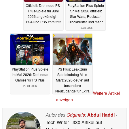
Offiziell: Drei neue PS-
PlayStation Plus Spiele
Plus-Spiele für Juni
für Mai 2026 offiziell:
2026 angekündigt –
Star Wars, Rockstar-
PS4 und PS5
Blockbuster und mehr
27.05.2026
13.05.2026
PlayStation Plus Spiele
PS Plus: Leak zum
im Mai 2026: Drei neue
Spielekatalog Mitte
Games für PS Plus
März 2026 deutet auf
besondere
29.04.2026
Neuzugänge für Extra
Weitere Artikel
und Premium hin
anzeigen
10.03.2026
Autor des
Originals
:
Abdul Haddi
-
Tech Writer
- 330 Artikel auf