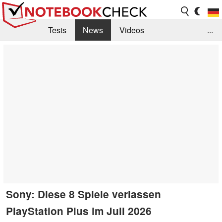
Tests
News
Videos
...
Benchmarks & Tech
Externe Tests
Kaufberatung
Deals
Suche
Jobs
Forum
Sony: Diese 8 Spiele verlassen
PlayStation Plus im Juli 2026