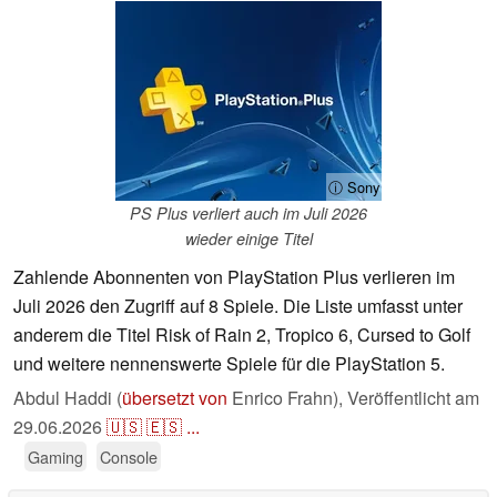
ⓘ Sony
PS Plus verliert auch im Juli 2026
wieder einige Titel
Zahlende Abonnenten von PlayStation Plus verlieren im
Juli 2026 den Zugriff auf 8 Spiele. Die Liste umfasst unter
anderem die Titel Risk of Rain 2, Tropico 6, Cursed to Golf
und weitere nennenswerte Spiele für die PlayStation 5.
Abdul Haddi (
übersetzt von
Enrico Frahn),
Veröffentlicht am
29.06.2026
🇺🇸
🇪🇸
...
Gaming
Console