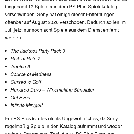
insgesamt 13 Spiele aus dem PS Plus-Spielekatalog
verschwinden. Sony hat einige dieser Entfernungen
offenbar auf August 2026 verschoben. Dadurch sollen im
Juli jetzt nur noch acht Spiele aus dem Dienst entfernt
werden.
The Jackbox Party Pack 9
Risk of Rain 2
Tropico 6
Source of Madness
Cursed to Golf
Hundred Days – Winemaking Simulator
Get Even
Infinite Minigolf
Für PS Plus ist dies nichts Ungewöhnliches, da Sony
regelmäßig Spiele in den Katalog aufnimmt und wieder
entfernt. Die meisten Titel, die zu PS Plus Extra und