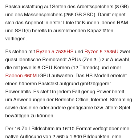
Basisausstattung auf Seiten des Arbeitsspeichers (8 GB)
und des Massenspeichers (256 GB SSD). Damit eignet
sich das Angebot in erster Linie für Kunden, denen RAM
und SSD(s) bereits in ausreichenden Kapazitäten
vorliegen.
Es stehen mit
Ryzen 5 7535HS
und
Ryzen 5 7535U
zwei
quasi identische Rembrandt-APUs (Zen 3+) zur Auswahl,
die mit jeweils 6 CPU-Kernen (12 Threads) und einer
Radeon-660M
-iGPU aufwarten. Das HS-Modell erreicht
einen höheren Basistakt aufgrund großzügigerer
Powerlimits. Es steht in jedem Fall genug Power bereit,
um Anwendungen der Bereiche Office, Internet, Streaming
sowie das eine oder andere genügsame bzw. ältere Spiel
bewältigen zu können.
Der 16-Zoll-Bildschirm im 16:10-Format verfügt über eine
native Auflösung von 2.560 x 1.600 Bildpunkten, eine