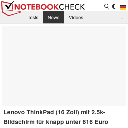
Tests
News
Videos
...
Benchmarks & Tech
Externe Tests
Kaufberatung
Deals
Suche
Jobs
Forum
Lenovo ThinkPad (16 Zoll) mit 2.5k-
Bildschirm für knapp unter 616 Euro