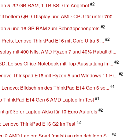
#2
zen 5, 32 GB RAM, 1 TB SSD im Angebot
it hellem QHD-Display und AMD-CPU für unter 700 ...
#2
zen 5 und 16 GB RAM zum Schnäppchenpreis
#2
 Preis: Lenovo ThinkPad E16 mit Core Ultra 5 ...
lay mit 400 Nits, AMD Ryzen 7 und 40% Rabatt di...
#2
: Leises Office-Notebook mit Top-Ausstattung im...
#2
enovo Thinkpad E16 mit Ryzen 5 und Windows 11 Pr...
#1
, Lenovo: Bildschirm des ThinkPad E14 Gen 6 so...
#1
ovo ThinkPad E14 Gen 6 AMD Laptop im Test
#2
nt größerer Laptop-Akku für 10 Euro Aufpreis
#2
n: Lenovo ThinkPad E16 G2 im Test
#2
2 AMD Laptop: Spart (meist) an den richtigen S...