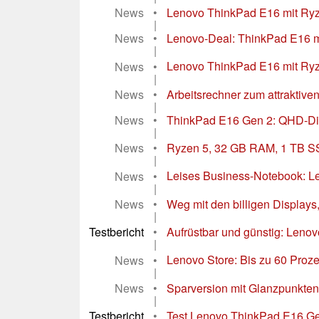
News
•
Lenovo ThinkPad E16 mit Ry
|
News
•
Lenovo-Deal: ThinkPad E16 m
|
News
•
Lenovo ThinkPad E16 mit Ry
|
News
•
Arbeitsrechner zum attraktiven
|
News
•
ThinkPad E16 Gen 2: QHD-Disp
|
News
•
Ryzen 5, 32 GB RAM, 1 TB SSD
|
News
•
Leises Business-Notebook: L
|
News
•
Weg mit den billigen Displays
|
Testbericht
•
Aufrüstbar und günstig: Len
|
News
•
Lenovo Store: Bis zu 60 Proze
|
News
•
Sparversion mit Glanzpunkte
|
Testbericht
•
Test Lenovo ThinkPad E16 Gen 