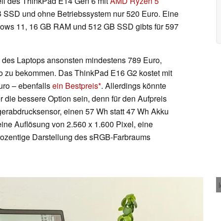
ell des ThinkPad E14 Gen 6 mit
AMD Ryzen 5
GB SSD und ohne Betriebssystem nur 520 Euro. Eine
ndows 11, 16 GB RAM und 512 GB SSD gibts für 597
n des Laptops ansonsten mindestens 789 Euro,
uro zu bekommen. Das ThinkPad E16 G2 kostet mit
uro – ebenfalls
ein Bestpreis
. Allerdings könnte
er die bessere Option sein, denn für den Aufpreis
ngerabdrucksensor, einen 57 Wh statt 47 Wh Akku
eine Auflösung von 2.560 x 1.600 Pixel, eine
prozentige Darstellung des sRGB-Farbraums