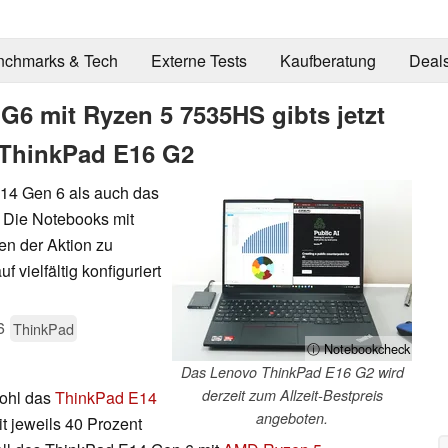
nchmarks & Tech
Externe Tests
Kaufberatung
Deal
G6 mit Ryzen 5 7535HS gibts jetzt
r ThinkPad E16 G2
E14 Gen 6 als auch das
 Die Notebooks mit
n der Aktion zu
vielfältig konfiguriert
6
ThinkPad
ⓘ Notebookcheck
Das Lenovo ThinkPad E16 G2 wird
derzeit zum Allzeit-Bestpreis
wohl das
ThinkPad E14
angeboten.
t jeweils 40 Prozent