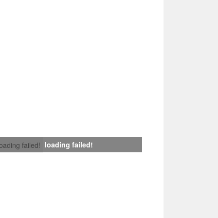
loading failed!
loading failed!