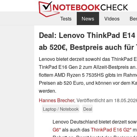
Tests
News
Videos
Be
Deal: Lenovo ThinkPad E14 
ab 520€, Bestpreis auch fü
Lenovo bietet derzeit sowohl das ThinkPad 
TinkPad E16 Gen 2 zum Allzeit-Bestpreis an.
flottem AMD Ryzen 5 7535HS gibts im Rahme
Preisen ab 520 Euro, und können vor dem Kauf 
werden.
Hannes Brecher
,
Veröffentlicht am
18.05.202
Laptop / Notebook
Deal
Lenovo Deutschland bietet derzeit so
G6
als auch das
ThinkPad E16 G2
mi