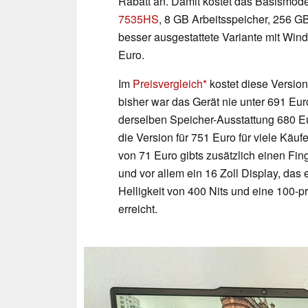
Rabatt an. Damit kostet das Basismod
7535HS
, 8 GB Arbeitsspeicher, 256 
besser ausgestattete Variante mit Wi
Euro.
Im
Preisvergleich
kostet diese Versio
bisher war das Gerät nie unter 691 E
derselben Speicher-Ausstattung 680 E
die Version für 751 Euro für viele Käuf
von 71 Euro gibts zusätzlich einen Fi
und vor allem ein 16 Zoll Display, das 
Helligkeit von 400 Nits und eine 100-
erreicht.