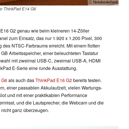
ⓘ Notebookcheck
o ThinkPad E14 G6
16 G2 genau wie beim kleineren 14-Zöller
nel zum Einsatz, das nur 1.920 x 1.200 Pixel, 300
g des NTSC-Farbraums erreicht. Mit einem flotten
GB Arbeitsspeicher, einer beleuchteten Tastatur
Auswahl mit zweimal USB-C, zweimal USB-A, HDMI
inkPad E-Serie eine runde Ausstattung.
 G6
als auch das
ThinkPad E16 G2
bereits testen.
rn, einer passablen Akkulaufzeit, vielen Wartungs-
ot und mit einer praktikablen Performance
ermisst, und die Lautsprecher, die Webcam und die
 nicht ganz überzeugen.