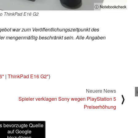
ⓘ Notebookcheck
o ThinkPad E16 G2
ebot war zum Veröffentlichungszeitpunkt des
h oder mengenmäßig beschränkt sein. Alle Angaben
6
|
ThinkPad E16 G2
)
Neuere News
⟩
Spieler verklagen Sony wegen PlayStation 5
Preiserhöhung
s bevorzugte Quelle
auf Google
hinzufügen