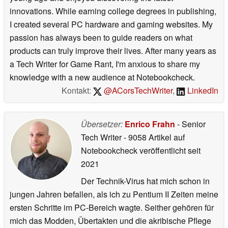
innovations. While earning college degrees in publishing,
I created several PC hardware and gaming websites. My
passion has always been to guide readers on what
products can truly improve their lives. After many years as
a Tech Writer for Game Rant, I'm anxious to share my
knowledge with a new audience at Notebookcheck.
Kontakt:
@ACorsTechWriter
,
LinkedIn
Übersetzer:
Enrico Frahn
- Senior
Tech Writer
- 9058 Artikel auf
Notebookcheck veröffentlicht
seit
2021
Der Technik-Virus hat mich schon in
jungen Jahren befallen, als ich zu Pentium II Zeiten meine
ersten Schritte im PC-Bereich wagte. Seither gehören für
mich das Modden, Übertakten und die akribische Pflege