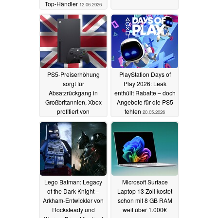
Top-Händler
12.06.2026
PS5-Preiserhöhung
PlayStation Days of
sorgt für
Play 2026: Leak
Absatzrückgang in
enthüllt Rabatte – doch
Großbritannien, Xbox
Angebote für die PS5
profitiert von
fehlen
20.05.2026
Exklusivspiel
05.06.2026
Lego Batman: Legacy
Microsoft Surface
of the Dark Knight –
Laptop 13 Zoll kostet
Arkham-Entwickler von
schon mit 8 GB RAM
Rocksteady und
weit über 1.000€