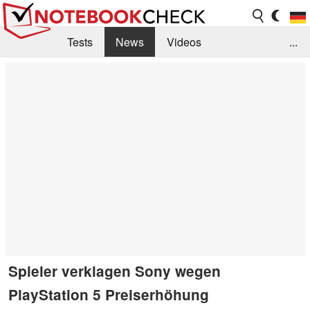
Tests
News
Videos
...
Benchmarks & Tech
Externe Tests
Kaufberatung
Deals
Suche
Jobs
Forum
Spieler verklagen Sony wegen
PlayStation 5 Preiserhöhung