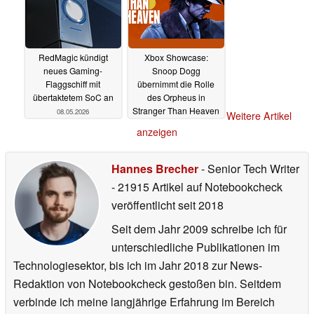
RedMagic kündigt
Xbox Showcase:
neues Gaming-
Snoop Dogg
Flaggschiff mit
übernimmt die Rolle
übertaktetem SoC an
des Orpheus in
Stranger Than Heaven
08.05.2026
Weitere Artikel
08.05.2026
anzeigen
Hannes Brecher
- Senior Tech Writer
- 21915 Artikel auf Notebookcheck
veröffentlicht
seit 2018
Seit dem Jahr 2009 schreibe ich für
unterschiedliche Publikationen im
Technologiesektor, bis ich im Jahr 2018 zur News-
Redaktion von Notebookcheck gestoßen bin. Seitdem
verbinde ich meine langjährige Erfahrung im Bereich