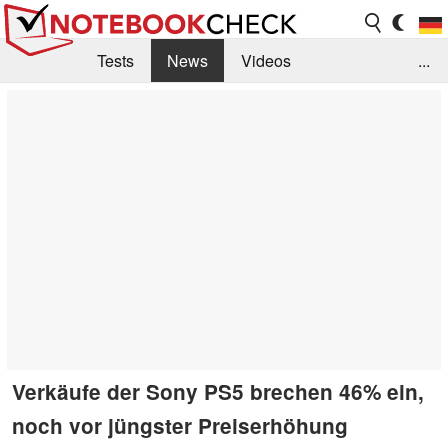
Tests
News
Videos
...
Benchmarks & Tech
Externe Tests
Kaufberatung
Deals
Suche
Jobs
Forum
Verkäufe der Sony PS5 brechen 46% ein,
noch vor jüngster Preiserhöhung