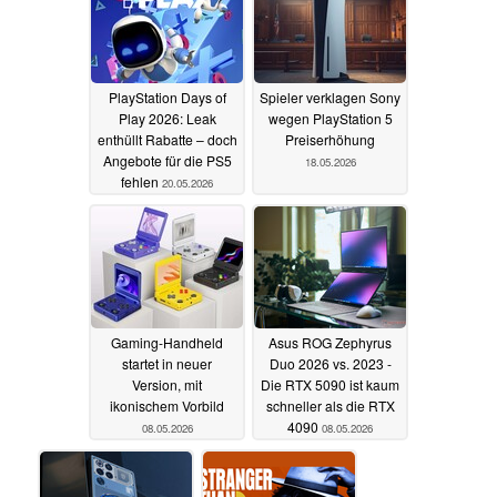
PlayStation Days of
Spieler verklagen Sony
Play 2026: Leak
wegen PlayStation 5
enthüllt Rabatte – doch
Preiserhöhung
Angebote für die PS5
18.05.2026
fehlen
20.05.2026
Gaming-Handheld
Asus ROG Zephyrus
startet in neuer
Duo 2026 vs. 2023 -
Version, mit
Die RTX 5090 ist kaum
ikonischem Vorbild
schneller als die RTX
4090
08.05.2026
08.05.2026