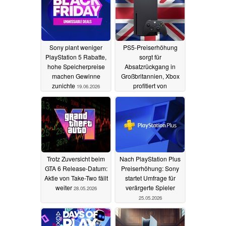
Sony plant weniger
PS5-Preiserhöhung
PlayStation 5 Rabatte,
sorgt für
hohe Speicherpreise
Absatzrückgang in
machen Gewinne
Großbritannien, Xbox
zunichte
profitiert von
19.06.2026
Exklusivspiel
05.06.2026
Trotz Zuversicht beim
Nach PlayStation Plus
GTA 6 Release-Datum:
Preiserhöhung: Sony
Aktie von Take-Two fällt
startet Umfrage für
weiter
verärgerte Spieler
28.05.2026
25.05.2026