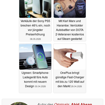
Verkäufe der Sony PS5
Mit Karl Marx und
brechen 46% ein, noch
Harambe: Verrückter
vor jüngster
Autobattler von DOTA
Preiserhöhung
2-Veteranen kostenlos
auf Steam gestartet
08.05.2026
08.05.2026
Ugreen: Smartphone-
OnePlus bringt
Ladegerät fürs Auto
günstige Fast-Charger
kommt mit neuem
mit bis zu 120 Watt auf
Design
den Markt
30.04.2026
29.04.2026
Autor des
Originals
:
Abid Ahsan