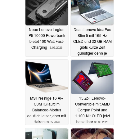
Neue Lenovo Legion
Deal: Lenovo IdeaPad
P5 10000 Powerbank
Slim 5 mit 165 Hz
bietet 100 Watt Fast-
OLED und 32 GB RAM
Charging
gibts kurze Zeit
13.05.2026
günstiger denn je
12.05.2026
MSI Prestige 16 AI+
15 Zoll Lenovo-
C3MTG läuft im
Convertible mit AMD
Balanced-Modus
Gorgon Point und
deutlich leiser, aber mit
1.100-Nit-OLED jetzt
Haken
bestellbar
09.05.2026
08.05.2026