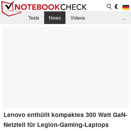
Tests
News
Videos
...
Benchmarks & Tech
Externe Tests
Kaufberatung
Deals
Suche
Jobs
Forum
Lenovo enthüllt kompaktes 300 Watt GaN-
Netzteil für Legion-Gaming-Laptops