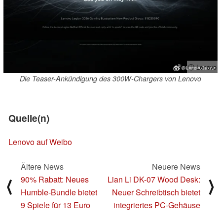
ⓘ Lenovo
Die Teaser-Ankündigung des 300W-Chargers von Lenovo
Quelle(n)
Lenovo auf Weibo
Ältere News
Neuere News
90% Rabatt: Neues
Lian Li DK-07 Wood Desk:
⟨
⟩
Humble-Bundle bietet
Neuer Schreibtisch bietet
9 Spiele für 13 Euro
integriertes PC-Gehäuse