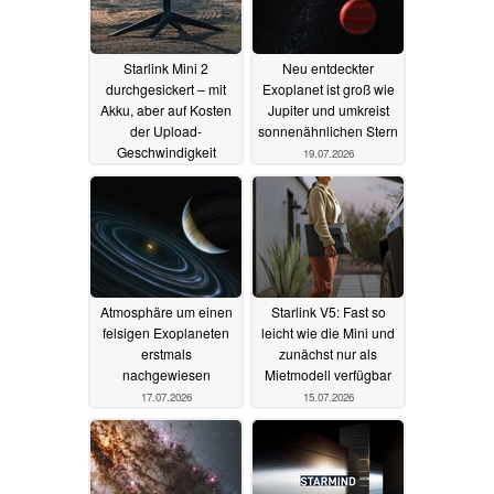
Starlink Mini 2
Neu entdeckter
durchgesickert – mit
Exoplanet ist groß wie
Akku, aber auf Kosten
Jupiter und umkreist
der Upload-
sonnenähnlichen Stern
Geschwindigkeit
19.07.2026
20.07.2026
Atmosphäre um einen
Starlink V5: Fast so
felsigen Exoplaneten
leicht wie die Mini und
erstmals
zunächst nur als
nachgewiesen
Mietmodell verfügbar
17.07.2026
15.07.2026