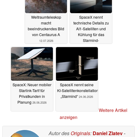
Weltraumteleskop
SpaceX nennt
macht
technische Details zu
beeindruckendes Bild
AI1-Satelliten und
von Centaurus A
Kühlung für das
Starmind-
12.07.2026
Rechenzentrum im All
11.07.2026
SpaceX: Neuer mobiler
SpaceX nennt seine
Starlink-Tarif für
KI‑Satellitenkonstellation
Privatkunden in
„Starmind“
24.06.2026
Planung
26.06.2026
Weitere Artikel
anzeigen
Autor des
Originals
:
Daniel Zlatev
-