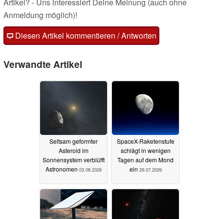
Artikel? - Uns interessiert Deine Meinung (auch ohne
Anmeldung möglich)!
Diesen Artikel kommentieren / Antworten
Verwandte Artikel
Seltsam geformter
SpaceX-Raketenstufe
Asteroid im
schlägt in wenigen
Sonnensystem verblüfft
Tagen auf dem Mond
Astronomen
ein
03.08.2026
29.07.2026