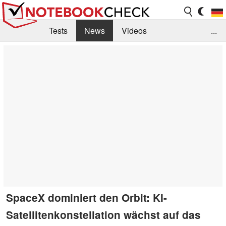
Tests
News
Videos
...
Benchmarks & Tech
Externe Tests
Kaufberatung
Deals
Suche
Jobs
Forum
SpaceX dominiert den Orbit: KI-
Satellitenkonstellation wächst auf das