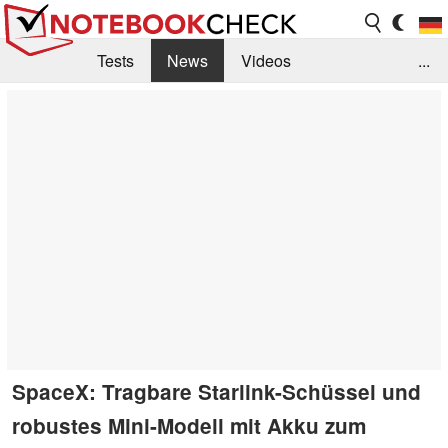
Tests
News
Videos
...
Benchmarks & Tech
Externe Tests
Kaufberatung
Deals
Suche
Jobs
Forum
SpaceX: Tragbare Starlink-Schüssel und
robustes Mini-Modell mit Akku zum