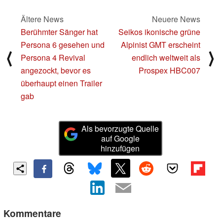
Ältere News
Neuere News
Berühmter Sänger hat
Seikos ikonische grüne
Persona 6 gesehen und
Alpinist GMT erscheint
⟨
⟩
Persona 4 Revival
endlich weltweit als
angezockt, bevor es
Prospex HBC007
überhaupt einen Trailer
gab
Als bevorzugte Quelle
auf Google
hinzufügen
Kommentare