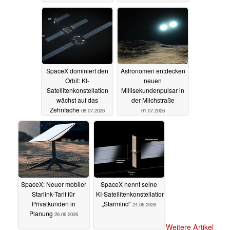
Rechenzentrum im All
11.07.2026
SpaceX dominiert den
Astronomen entdecken
Orbit: KI-
neuen
Satellitenkonstellation
Millisekundenpulsar in
wächst auf das
der Milchstraße
Zehnfache
08.07.2026
01.07.2026
SpaceX: Neuer mobiler
SpaceX nennt seine
Starlink-Tarif für
KI‑Satellitenkonstellation
Privatkunden in
„Starmind“
24.06.2026
Planung
26.06.2026
Weitere Artikel