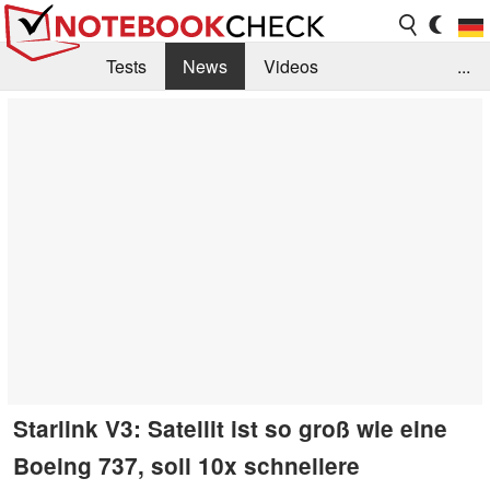
Tests
News
Videos
...
Benchmarks & Tech
Externe Tests
Kaufberatung
Deals
Suche
Jobs
Forum
Starlink V3: Satellit ist so groß wie eine
Boeing 737, soll 10x schnellere