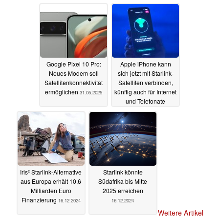
Google Pixel 10 Pro:
Apple iPhone kann
Neues Modem soll
sich jetzt mit Starlink-
Satellitenkonnektivität
Satelliten verbinden,
ermöglichen
künftig auch für Internet
31.05.2025
und Telefonate
29.01.2025
Iris² Starlink-Alternative
Starlink könnte
aus Europa erhält 10,6
Südafrika bis Mitte
Milliarden Euro
2025 erreichen
Finanzierung
16.12.2024
16.12.2024
Weitere Artikel