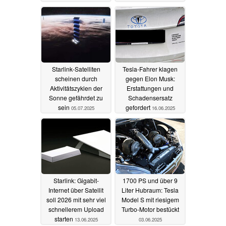
Starlink-Satelliten
Tesla-Fahrer klagen
scheinen durch
gegen Elon Musk:
Aktivitätszyklen der
Erstattungen und
Sonne gefährdet zu
Schadensersatz
sein
gefordert
05.07.2025
16.06.2025
Starlink: Gigabit-
1700 PS und über 9
Internet über Satellit
Liter Hubraum: Tesla
soll 2026 mit sehr viel
Model S mit riesigem
schnellerem Upload
Turbo-Motor bestückt
starten
13.06.2025
03.06.2025