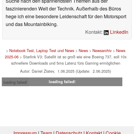
Suche nach den spannendsten Themen aus der
faszinierenden Welt der Technik. Außerhalb des Büros
hege ich eine besondere Leidenschaft für den Motorsport
und das Mountainbiking.
Kontakt:
LinkedIn
>
Notebook Test, Laptop Test und News
>
News
>
Newsarchiv
>
News
2025-06
> Starlink V3: Satellit ist so groß wie eine Boeing 737, soll 10x
schnellere Downloads und 5ms Latenz fürs Gaming ermöglichen
Autor: Daniel Zlatev, 1.06.2025 (Update: 2.06.2025)
loading failed!
loading failed!
Impressum
|
Team
|
Datenschutz
|
Kontakt
|
Cookie