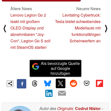
Ältere News
Neuere News
Lenovo Legion Go 2
Levitating Cybertruck:
leakt mit großem
Tesla bietet schwebendes
⟨
⟩
OLED-Display und
Modellauto mit
abnehmbaren "Joy-
funktionsfähigen
Con", Legion Go S soll
Scheinwerfern an
mit SteamOS starten
Als bevorzugte Quelle
auf Google
hinzufügen
Autor des
Originals
:
Codrut Nistor
-