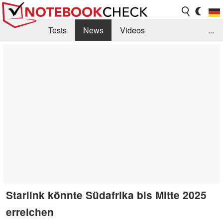
Tests
News
Videos
...
Benchmarks & Tech
Externe Tests
Kaufberatung
Deals
Suche
Jobs
Forum
Starlink könnte Südafrika bis Mitte 2025
erreichen