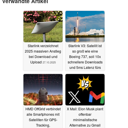
Verwandte Artikel
Starlink verzeichnet
Starlink V3: Satellit ist
2025 massiven Anstieg
so groß wie eine
bei Download und
Boeing 737, soll 10x
Upload
schnellere Downloads
27.10.2025
und 5ms Latenz fürs
Gaming ermöglichen
01.06.2025
HMD OffGrid verbindet
X Mail: Elon Musk plant
alle Smartphones mit
offenbar
Satelliten für GPS-
minimalistische
Tracking,
Alternative zu Gmail