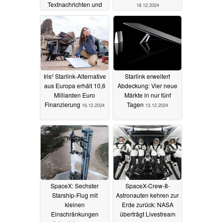
Textnachrichten und
18.12.2024
SOS
06.01.2025
Iris² Starlink-Alternative
Starlink erweitert
aus Europa erhält 10,6
Abdeckung: Vier neue
Milliarden Euro
Märkte in nur fünf
Finanzierung
Tagen
16.12.2024
13.12.2024
SpaceX: Sechster
SpaceX-Crew-8-
Starship-Flug mit
Astronauten kehren zur
kleinen
Erde zurück: NASA
Einschränkungen
überträgt Livestream