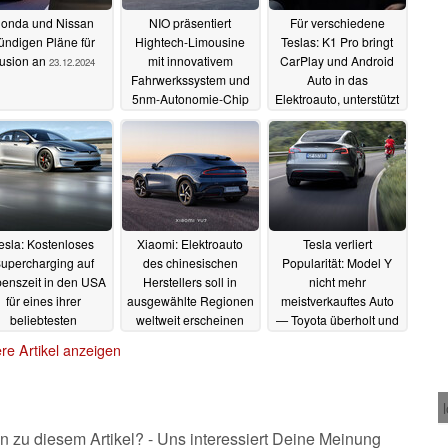
onda und Nissan
NIO präsentiert
Für verschiedene
ündigen Pläne für
Hightech-Limousine
Teslas: K1 Pro bringt
usion an
mit innovativem
CarPlay und Android
23.12.2024
Fahrwerkssystem und
Auto in das
5nm-Autonomie-Chip
Elektroauto, unterstützt
für selbstfahrende
auch HDMI-Bildquellen
Fahrzeuge
23.12.2024
22.12.2024
esla: Kostenloses
Xiaomi: Elektroauto
Tesla verliert
upercharging auf
des chinesischen
Popularität: Model Y
enszeit in den USA
Herstellers soll in
nicht mehr
für eines ihrer
ausgewählte Regionen
meistverkauftes Auto
beliebtesten
weltweit erscheinen
— Toyota überholt und
lektroautos schürt
BYD verzeichnet
16.12.2024
re Artikel anzeigen
fnung auf ähnliches
größten Zuwachs
ngebot in Europa
14.12.2024
18.12.2024
n zu diesem Artikel? - Uns interessiert Deine Meinung