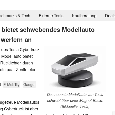
nchmarks & Tech
Externe Tests
Kaufberatung
Deal
la bietet schwebendes Modellauto
nwerfern an
 des Tesla Cybertruck
 Modellauto bietet
Rücklichter, durch
ein paar Zentimeter
4
E-Mobility
Gadget
Das neueste Modellauto von Tesla
schwebt über einer Magnet-Basis.
bsgetreue Modellautos
(Bildquelle: Tesla)
ng Cybertruck ist aber