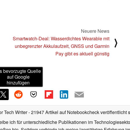
Neuere News
Smartwatch-Deal: Wasserdichtes Wearable mit
⟩
unbegrenzter Akkulaufzeit, GNSS und Garmin
Pay gibt es aktuell günstig
s bevorzugte Quelle
auf Google
hinzufügen
or Tech Writer
- 21947 Artikel auf Notebookcheck veröffentlicht
s
ibe ich für unterschiedliche Publikationen im Technologiesekt
oßen bin. Seitdem verbinde ich meine langjährige Erfahrung 