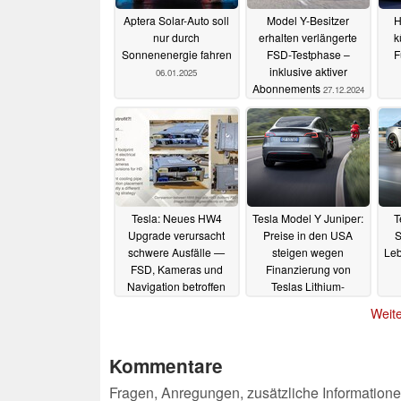
Aptera Solar-Auto soll
Model Y-Besitzer
H
nur durch
erhalten verlängerte
k
Sonnenenergie fahren
FSD-Testphase –
F
inklusive aktiver
06.01.2025
Abonnements
27.12.2024
Tesla: Neues HW4
Tesla Model Y Juniper:
T
Upgrade verursacht
Preise in den USA
S
schwere Ausfälle —
steigen wegen
Leb
FSD, Kameras und
Finanzierung von
Navigation betroffen
Teslas Lithium-
Raffinerie,
E
18.12.2024
Weite
Auslieferung in Europa
Hof
derzeit mit 5 Monaten
A
Wartezeit
18.12.2024
Kommentare
Fragen, Anregungen, zusätzliche Informatione