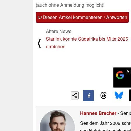
(auch ohne Anmeldung möglich)!
Diesen Artikel kommentieren / Antworten
Ältere News
Starlink könnte Südafrika bis Mitte 2025
⟨
erreichen
Al
Hannes Brecher
- Seni
Seit dem Jahr 2009 schre
von Notebookcheck gest