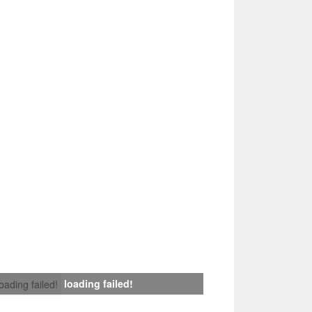
loading failed!
loading failed!