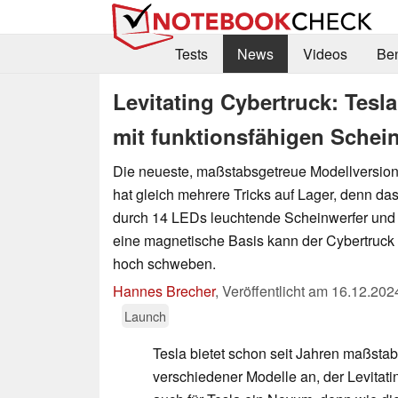
Tests
News
Videos
Be
Levitating Cybertruck: Tes
mit funktionsfähigen Schei
Die neueste, maßstabsgetreue Modellversion
hat gleich mehrere Tricks auf Lager, denn das
durch 14 LEDs leuchtende Scheinwerfer und 
eine magnetische Basis kann der Cybertruck 
hoch schweben.
Hannes Brecher
,
Veröffentlicht am
16.12.202
Launch
Tesla bietet schon seit Jahren maßsta
verschiedener Modelle an, der Levitati