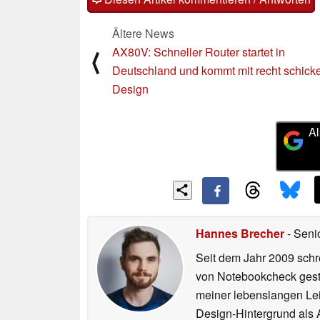
Ältere News
AX80V: Schneller Router startet in
⟨
Deutschland und kommt mit recht schic
Design
Al
Hannes Brecher
- Seni
Seit dem Jahr 2009 schre
von Notebookcheck gest
meiner lebenslangen Lei
Design-Hintergrund als A