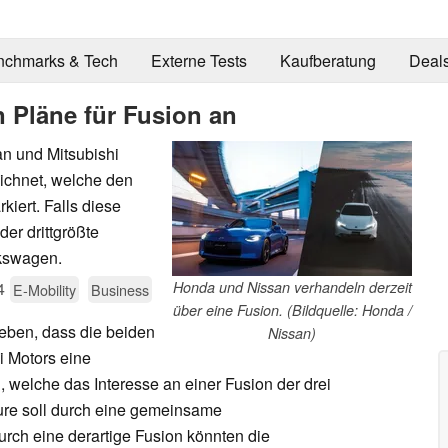
nchmarks & Tech
Externe Tests
Kaufberatung
Deal
 Pläne für Fusion an
n und Mitsubishi
ichnet, welche den
iert. Falls diese
der drittgrößte
lkswagen.
4
Honda und Nissan verhandeln derzeit
E-Mobility
Business
über eine Fusion. (Bildquelle: Honda /
ben, dass die beiden
Nissan)
 Motors eine
 welche das Interesse an einer Fusion der drei
ure soll durch eine gemeinsame
urch eine derartige Fusion könnten die