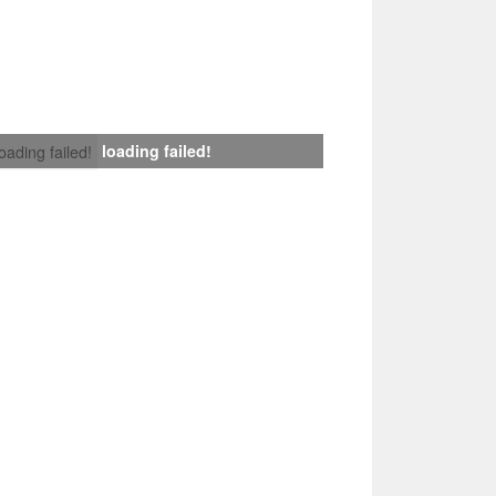
loading failed!
loading failed!