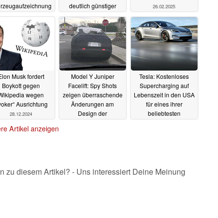
rzeugaufzeichnung
deutlich günstiger
26.02.2025
01.03.2025
01.03.2025
Elon Musk fordert
Model Y Juniper
Tesla: Kostenloses
Boykott gegen
Facelift: Spy Shots
Supercharging auf
Wikipedia wegen
zeigen überraschende
Lebenszeit in den USA
oker“ Ausrichtung
Änderungen am
für eines ihrer
Design der
beliebtesten
28.12.2024
Heckleuchte
Elektroautos schürt
27.12.2024
re Artikel anzeigen
Hoffnung auf ähnliches
Angebot in Europa
18.12.2024
n zu diesem Artikel? - Uns interessiert Deine Meinung