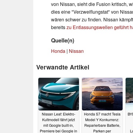
von Nissan, sieht die Fusion kritisch,
dies eine "Verzweiflungstat" von Nis
wären schwer zu finden. Nissan kämpft 
bereits
zu Entlassungswellen geführt 
Quelle(n)
Honda
|
Nissan
Verwandte Artikel
Nissan Leaf: Elektro-
Honda S7 macht Tesla
BYD
Kultmodell fährt jetzt
Model Y Konkurrenz:
mit Google built-in,
Reparierbare Batterie,
Premiere bei Google in
Parken per
L