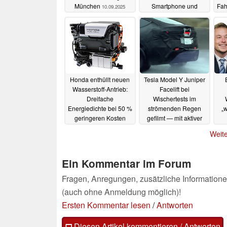
München
Smartphone und
Fah
10.09.2025
S2000-Getriebe
08.03.2025
Honda enthüllt neuen
Tesla Model Y Juniper
Wasserstoff-Antrieb:
Facelift bei
Dreifache
Wischertests im
Energiedichte bei 50 %
strömenden Regen
„w
geringeren Kosten
gefilmt — mit aktiver
Heckleuchte und
23.02.2025
Weite
neuem Spiegeldesign
31.12.2024
Ein Kommentar im Forum
Fragen, Anregungen, zusätzliche Informatione
(auch ohne Anmeldung möglich)!
Ersten Kommentar lesen
/
Antworten
Diesen Artikel kommentieren / Antworten