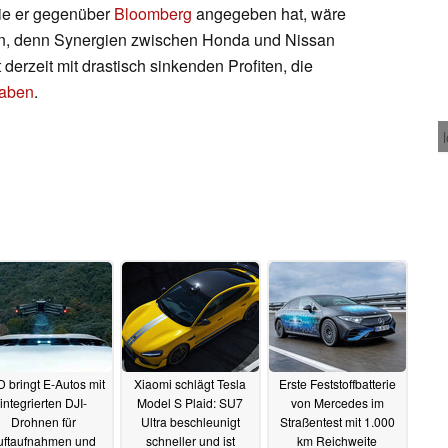
 wie er gegenüber
Bloomberg
angegeben hat, wäre
san, denn Synergien zwischen Honda und Nissan
derzeit mit drastisch sinkenden Profiten, die
haben
.
 bringt E-Autos mit
Xiaomi schlägt Tesla
Erste Feststoffbatterie
integrierten DJI-
Model S Plaid: SU7
von Mercedes im
Drohnen für
Ultra beschleunigt
Straßentest mit 1.000
uftaufnahmen und
schneller und ist
km Reichweite