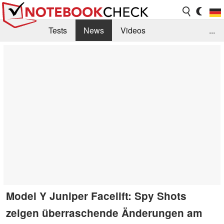
Tests
News
Videos
...
Benchmarks & Tech
Externe Tests
Kaufberatung
Deals
Suche
Jobs
Forum
Model Y Juniper Facelift: Spy Shots
zeigen überraschende Änderungen am