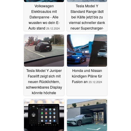
Volkswagen
Tesla Model Y
Elektroautos mit
Standard Range lädt
Datenpanne - Alle
bei Kälte jetzt bis zu
wussten wo dein E-
viermal schneller dank
Auto stand
neuer Supercharger-
29.12.2024
Batterieheizung
25.12.2024
Tesla Model Y Juniper
Honda und Nissan
Facelift zeigt sich mit
kündigen Pläne für
neuen Rücklichtern,
Fusion an
23.12.2024
schwenkbares Display
könnte höchste
Pixeldichte aller Tesla-
Fahrzeuge bieten
23.12.2024