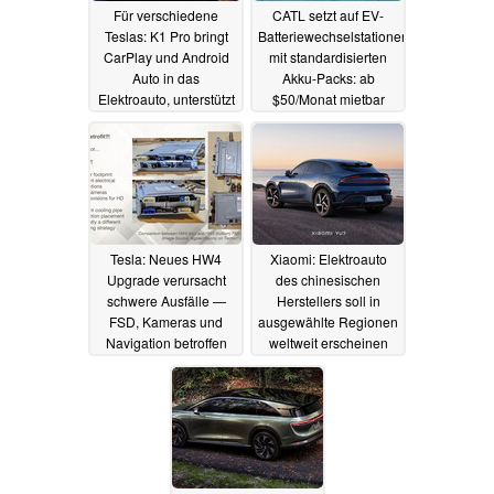
Für verschiedene
CATL setzt auf EV-
Teslas: K1 Pro bringt
Batteriewechselstationen
CarPlay und Android
mit standardisierten
Auto in das
Akku-Packs: ab
Elektroauto, unterstützt
$50/Monat mietbar
auch HDMI-Bildquellen
19.12.2024
22.12.2024
Tesla: Neues HW4
Xiaomi: Elektroauto
Upgrade verursacht
des chinesischen
schwere Ausfälle —
Herstellers soll in
FSD, Kameras und
ausgewählte Regionen
Navigation betroffen
weltweit erscheinen
18.12.2024
16.12.2024