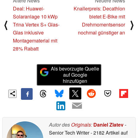
Ältere News
Neuere News
Deal: Huawei-
Knallerpreis: Decathlon
Solaranlage 10 kWp
bietet E-Bike mit
⟨
⟩
Trina Vertex S+ Glas-
Drehmomentsensor
Glas inklusive
nochmal günstiger an
Montagematerial mit
28% Rabatt
Als bevorzugte Quelle
auf Google
hinzufügen
Autor des
Originals
:
Daniel Zlatev
-
Senior Tech Writer
- 2182 Artikel auf