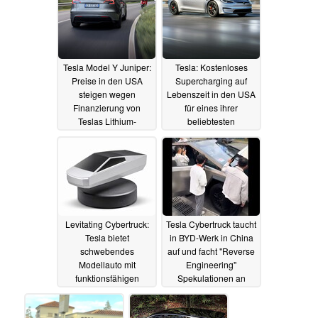
Tesla Model Y Juniper:
Tesla: Kostenloses
Preise in den USA
Supercharging auf
steigen wegen
Lebenszeit in den USA
Finanzierung von
für eines ihrer
Teslas Lithium-
beliebtesten
Raffinerie,
Elektroautos schürt
Auslieferung in Europa
Hoffnung auf ähnliches
derzeit mit 5 Monaten
Angebot in Europa
Wartezeit
18.12.2024
18.12.2024
Levitating Cybertruck:
Tesla Cybertruck taucht
Tesla bietet
in BYD-Werk in China
schwebendes
auf und facht "Reverse
Modellauto mit
Engineering"
funktionsfähigen
Spekulationen an
Scheinwerfern an
13.12.2024
16.12.2024