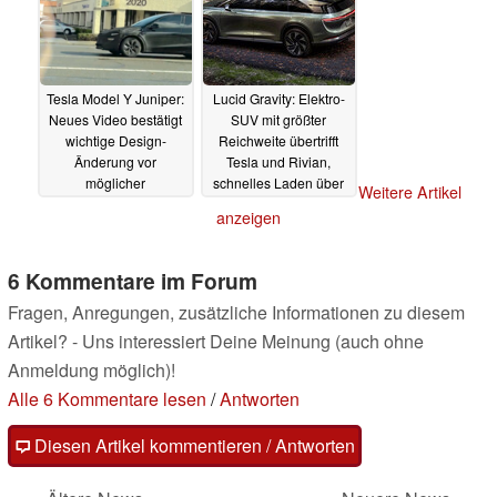
Tesla Model Y Juniper:
Lucid Gravity: Elektro-
Neues Video bestätigt
SUV mit größter
wichtige Design-
Reichweite übertrifft
Änderung vor
Tesla und Rivian,
möglicher
schnelles Laden über
Weitere Artikel
Markteinführung im
NACS
11.12.2024
anzeigen
Januar
13.12.2024
6 Kommentare im Forum
Fragen, Anregungen, zusätzliche Informationen zu diesem
Artikel? - Uns interessiert Deine Meinung (auch ohne
Anmeldung möglich)!
Alle 6 Kommentare lesen
/
Antworten
Diesen Artikel kommentieren / Antworten