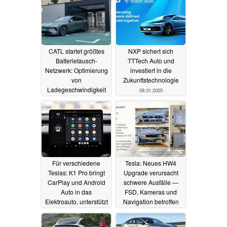
CATL startet größtes
NXP sichert sich
Batterietausch-
TTTech Auto und
Netzwerk: Optimierung
investiert in die
von
Zukunftstechnologie
Ladegeschwindigkeit
08.01.2025
und
Wiederverkaufswert
bei E-Autos
18.03.2025
Für verschiedene
Tesla: Neues HW4
Teslas: K1 Pro bringt
Upgrade verursacht
CarPlay und Android
schwere Ausfälle —
Auto in das
FSD, Kameras und
Elektroauto, unterstützt
Navigation betroffen
auch HDMI-Bildquellen
18.12.2024
22.12.2024