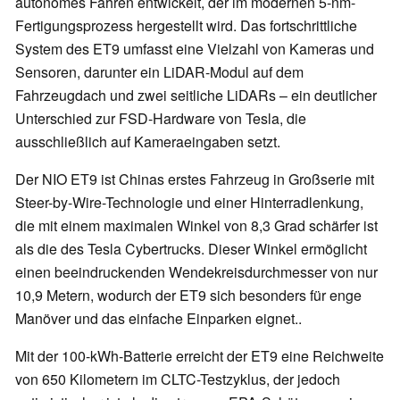
autonomes Fahren entwickelt, der im modernen 5-nm-
Fertigungsprozess hergestellt wird. Das fortschrittliche
System des ET9 umfasst eine Vielzahl von Kameras und
Sensoren, darunter ein LiDAR-Modul auf dem
Fahrzeugdach und zwei seitliche LiDARs – ein deutlicher
Unterschied zur FSD-Hardware von Tesla, die
ausschließlich auf Kameraeingaben setzt.
Der NIO ET9 ist Chinas erstes Fahrzeug in Großserie mit
Steer-by-Wire-Technologie und einer Hinterradlenkung,
die mit einem maximalen Winkel von 8,3 Grad schärfer ist
als die des Tesla Cybertrucks. Dieser Winkel ermöglicht
einen beeindruckenden Wendekreisdurchmesser von nur
10,9 Metern, wodurch der ET9 sich besonders für enge
Manöver und das einfache Einparken eignet..
Mit der 100-kWh-Batterie erreicht der ET9 eine Reichweite
von 650 Kilometern im CLTC-Testzyklus, der jedoch