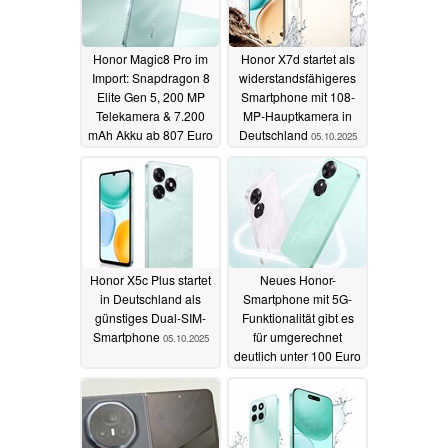
Honor Magic8 Pro im
Honor X7d startet als
Import: Snapdragon 8
widerstandsfähigeres
Elite Gen 5, 200 MP
Smartphone mit 108-
Telekamera & 7.200
MP-Hauptkamera in
mAh Akku ab 807 Euro
Deutschland
05.10.2025
16.10.2025
Honor X5c Plus startet
Neues Honor-
in Deutschland als
Smartphone mit 5G-
günstiges Dual-SIM-
Funktionalität gibt es
Smartphone
für umgerechnet
05.10.2025
deutlich unter 100 Euro
10.08.2025