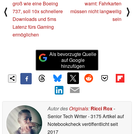
groß wie eine Boeing
warnt: Fahrkarten
⟨
⟩
737, soll 10x schnellere
müssen nicht langweilig
Downloads und 5ms
sein
Latenz fürs Gaming
ermöglichen
Als bevorzugte Quelle
auf Google
hinzufügen
Autor des
Originals
:
Ricci Rox
-
Senior Tech Writer
- 3175 Artikel auf
Notebookcheck veröffentlicht
seit
2017