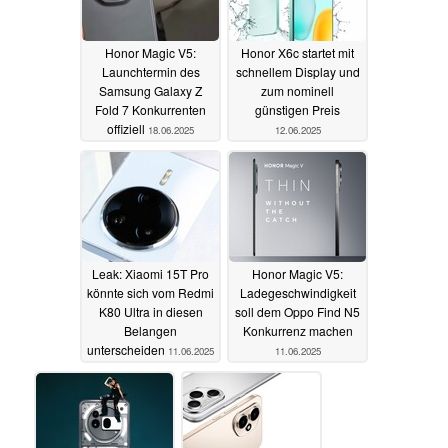
Honor Magic V5:
Honor X6c startet mit
Launchtermin des
schnellem Display und
Samsung Galaxy Z
zum nominell
Fold 7 Konkurrenten
günstigen Preis
offiziell
18.06.2025
12.06.2025
Leak: Xiaomi 15T Pro
Honor Magic V5:
könnte sich vom Redmi
Ladegeschwindigkeit
K80 Ultra in diesen
soll dem Oppo Find N5
Belangen
Konkurrenz machen
unterscheiden
11.06.2025
11.06.2025