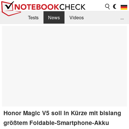
Tests
News
Videos
...
Benchmarks & Tech
Externe Tests
Kaufberatung
Deals
Suche
Jobs
Forum
Honor Magic V5 soll in Kürze mit bislang
größtem Foldable-Smartphone-Akku