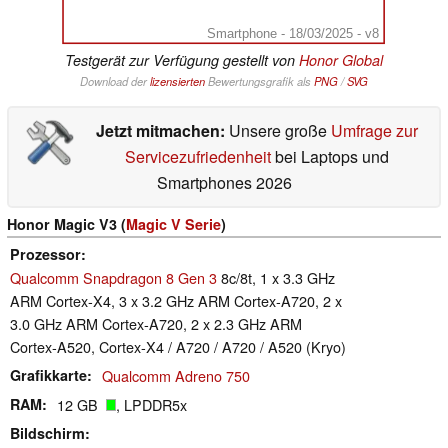
Smartphone - 18/03/2025 - v8
Testgerät zur Verfügung gestellt von
Honor Global
Download der
lizensierten
Bewertungsgrafik als
PNG
/
SVG
Jetzt mitmachen:
Unsere große
Umfrage zur
Servicezufriedenheit
bei Laptops und
Smartphones 2026
Honor Magic V3 (
Magic V Serie
)
Prozessor
Qualcomm Snapdragon 8 Gen 3
8c/8t, 1 x 3.3 GHz
ARM Cortex-X4, 3 x 3.2 GHz ARM Cortex-A720, 2 x
3.0 GHz ARM Cortex-A720, 2 x 2.3 GHz ARM
Cortex-A520, Cortex-X4 / A720 / A720 / A520 (Kryo)
Grafikkarte
Qualcomm Adreno 750
RAM
12 GB
, LPDDR5x
Bildschirm