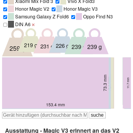
Xiaomi Mix Fold 3
Vivo X Fold3
Honor Magic V2
Honor Magic V3
Samsung Galaxy Z Fold6
Oppo Find N3
DIN A6
❌
219 g
226 g
231 g
239 g
239 g
259 g
68.1 mm
72.7 mm
73.3 mm
73.5 mm
12.1 mm
74 mm
74 mm
10.96 mm
10.2 mm
11.7 mm
10.1 mm
9.2 mm
153.5 mm
159.96 mm
153.4 mm
161.2 mm
156.6 mm
156.7 mm
Ausstattung - Magic V3 erinnert an das V2