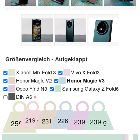
Größenvergleich - Aufgeklappt
Xiaomi Mix Fold 3
Vivo X Fold3
Honor Magic V2
Honor Magic V3
Oppo Find N3
Samsung Galaxy Z Fold6
DIN A6
❌
219 g
226 g
231 g
239 g
239 g
259 g