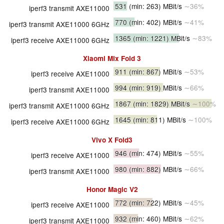
531
(min: 263)
MBit/s
∼36%
iperf3 transmit AXE11000
770
(min: 402)
MBit/s
∼41%
iperf3 transmit AXE11000 6GHz
1365
(min: 1221)
MBit/s
∼83%
iperf3 receive AXE11000 6GHz
Xiaomi Mix Fold 3
911
(min: 867)
MBit/s
∼53%
iperf3 receive AXE11000
994
(min: 919)
MBit/s
∼66%
iperf3 transmit AXE11000
1867
(min: 1829)
MBit/s
∼100%
iperf3 transmit AXE11000 6GHz
1645
(min: 811)
MBit/s
∼100%
iperf3 receive AXE11000 6GHz
Vivo X Fold3
946
(min: 474)
MBit/s
∼55%
iperf3 receive AXE11000
980
(min: 882)
MBit/s
∼66%
iperf3 transmit AXE11000
Honor Magic V2
772
(min: 722)
MBit/s
∼45%
iperf3 receive AXE11000
932
(min: 460)
MBit/s
∼62%
iperf3 transmit AXE11000