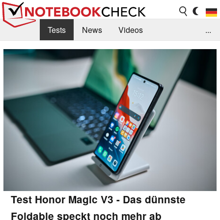
Tests
News
Videos
...
Benchmarks & Tech
Externe Tests
Kaufberatung
Deals
Suche
Jobs
Forum
Test Honor Magic V3 - Das dünnste
Foldable speckt noch mehr ab