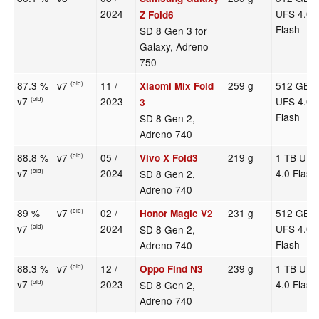
2024
UFS 4.0
Z Fold6
Flash
SD 8 Gen 3 for
Galaxy, Adreno
750
87.3 %
v7
11 /
259 g
512 GB
Xiaomi Mix Fold
(old)
v7
2023
UFS 4.0
(old)
3
Flash
SD 8 Gen 2,
Adreno 740
88.8 %
v7
05 /
219 g
1 TB UFS
Vivo X Fold3
(old)
v7
2024
4.0 Flash
SD 8 Gen 2,
(old)
Adreno 740
89 %
v7
02 /
231 g
512 GB
Honor Magic V2
(old)
v7
2024
UFS 4.0
SD 8 Gen 2,
(old)
Flash
Adreno 740
88.3 %
v7
12 /
239 g
1 TB UFS
Oppo Find N3
(old)
v7
2023
4.0 Flash
SD 8 Gen 2,
(old)
Adreno 740