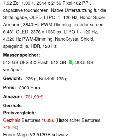
7.92 Zoll 1.09:1, 2344 x 2156 Pixel 402 PPI,
capacitive touchscreen, Native Unterstützung für die
Stifteingabe, OLED, LTPO: 1 -120 Hz, Honor Super
Armored, 3840 Hz PWM-Dimming; exterior screen:
6.43", OLED, 2376 x 1060 px, LTPO 1 - 120 Hz,
4.320 Hz PWM-Dimming, NanoCrystal Shield,
spiegelnd: ja, HDR, 120 Hz
Massenspeicher
512 GB UFS 4.0 Flash, 512 GB
, 483.5 GB
verfügbar
Gewicht
226 g, Netzteil: 135 g
Preis
2000 Euro
Amazon
761,99 €
Geizhals
Preisvergleich
Geizhals
Bestpreis
1033€
(Historischer Bestpreis:
719.1€
)
Honor Magic V3 512GB schwarz