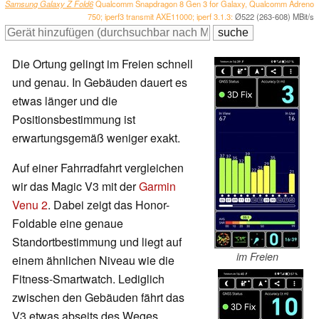
Samsung Galaxy Z Fold6
Qualcomm Snapdragon 8 Gen 3 for Galaxy, Qualcomm Adreno
750; iperf3 transmit AXE11000; iperf 3.1.3:
Ø522 (263-608) MBit/s
Die Ortung gelingt im Freien schnell
und genau. In Gebäuden dauert es
etwas länger und die
Positionsbestimmung ist
erwartungsgemäß weniger exakt.
Auf einer Fahrradfahrt vergleichen
wir das Magic V3 mit der
Garmin
Venu 2
. Dabei zeigt das Honor-
Foldable eine genaue
Standortbestimmung und liegt auf
im Freien
einem ähnlichen Niveau wie die
Fitness-Smartwatch. Lediglich
zwischen den Gebäuden fährt das
V3 etwas abseits des Weges.