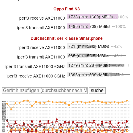
Oppo Find N3
1733
(min: 1600)
MBit/s
∼100%
iperf3 receive AXE11000
1495
(min: 709)
MBit/s
∼100%
iperf3 transmit AXE11000
Durchschnitt der Klasse
Smartphone
721
(min: 52.2)
MBit/s
∼42%
iperf3 receive AXE11000
685
(min: 52.5)
MBit/s
∼46%
iperf3 transmit AXE11000
1279
(min: 287)
MBit/s
∼69%
iperf3 transmit AXE11000 6GHz
1396
(min: 339)
MBit/s
∼85%
iperf3 receive AXE11000 6GHz
1380
1350
1320
1290
1260
1230
1200
1170
1140
1110
1080
1050
1020
990
960
930
900
870
840
810
780
750