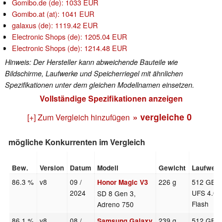
Gomibo.de (de): 1033 EUR
Gomibo.at (at): 1041 EUR
galaxus (de): 1119.42 EUR
Electronic Shops (de): 1205.04 EUR
Electronic Shops (de): 1214.48 EUR
Hinweis: Der Hersteller kann abweichende Bauteile wie
Bildschirme, Laufwerke und Speicherriegel mit ähnlichen
Spezifikationen unter dem gleichen Modellnamen einsetzen.
Vollständige Spezifikationen anzeigen
» vergleiche
0
[+] Zum Vergleich hinzufügen
mögliche Konkurrenten im Vergleich
Bew.
Version
Datum
Modell
Gewicht
Laufwer
86.3 %
v8
09 /
226 g
512 GB
Honor Magic V3
2024
UFS 4.0
SD 8 Gen 3,
Flash
Adreno 750
86.1 %
v8
08 /
239 g
512 GB
Samsung Galaxy