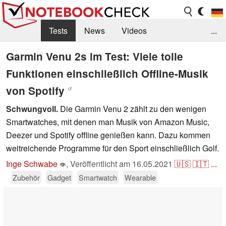
Tests
News
Videos
...
Benchmarks & Tech
Externe Tests
Garmin Venu 2s im Test: Viele tolle
Funktionen einschließlich Offline-Musik
Kaufberatung
Deals
Suche
Jobs
von Spotify
↺
Forum
Schwungvoll.
Die Garmin Venu 2 zählt zu den wenigen
Smartwatches, mit denen man Musik von Amazon Music,
Deezer und Spotify offline genießen kann. Dazu kommen
weitreichende Programme für den Sport einschließlich Golf.
Inge Schwabe
,
Veröffentlicht am
16.05.2021
🇺🇸
🇮🇹
...
👁
Zubehör
Gadget
Smartwatch
Wearable