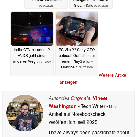
Steam Sale
08.07.2026
08.07.2026
Indie-GTA in London?
PS Vita 2? Sony-CEO
ENDS geht einen
befeuert Gerüchte um
anderen Weg
neuen PlayStation-
08.07.2026
Handheld
08.07.2026
Weitere Artikel
anzeigen
Autor des
Originals
:
Vineet
Washington
- Tech Writer
- 877
Artikel auf Notebookcheck
veröffentlicht
seit 2025
I have always been passionate about