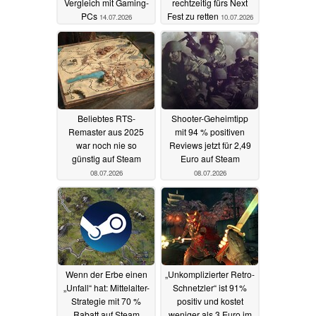
Vergleich mit Gaming-
rechtzeitig fürs Next
PCs
Fest zu retten
14.07.2026
10.07.2026
Beliebtes RTS-
Shooter-Geheimtipp
Remaster aus 2025
mit 94 % positiven
war noch nie so
Reviews jetzt für 2,49
günstig auf Steam
Euro auf Steam
08.07.2026
08.07.2026
Wenn der Erbe einen
„Unkomplizierter Retro-
„Unfall“ hat: Mittelalter-
Schnetzler“ ist 91%
Strategie mit 70 %
positiv und kostet
Rabatt auf Steam
weniger als 3 Euro im