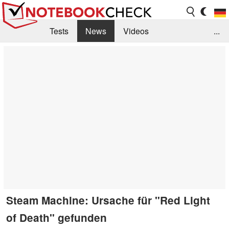
Tests
News
Videos
...
Benchmarks & Tech
Externe Tests
Kaufberatung
Deals
Suche
Jobs
Forum
Steam Machine: Ursache für "Red Light
of Death" gefunden